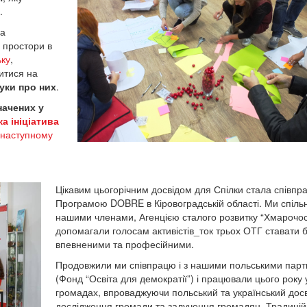
.
на
і простори в
ьку
,
витися на
гуки про них
.
значених у
а ініціатива
 наступному
Цікавим цьогорічним досвідом для Спілки стала співпра
Програмою DOBRE в Кіровоградській області. Ми спільн
нашими членами, Агенцією сталого розвитку “Хмарочос
допомагали голосам активістів_ток трьох ОТГ ставати 
впевненими та професійними.
Продовжили ми співпрацю і з нашими польськими пар
(Фонд “Освіта для демократії”) і працювали цього року 
громадах, впроваджуючи польський та український досв
дослідження громади та залучення громадян.
Традицій