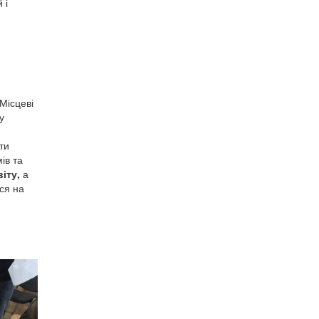
 і
 Місцеві
у
ти
ів та
віту,
а
ися на