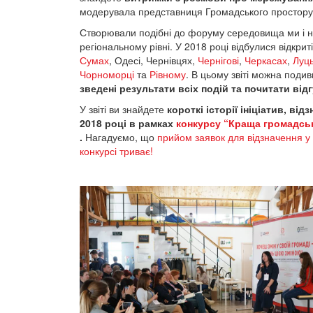
модерувала представниця Громадського простору
Створювали подібні до форуму середовища ми і 
регіональному рівні. У 2018 році відбулися відкрит
Сумах
, Одесі, Чернівцях,
Чернігові
,
Черкасах
,
Луц
Чорноморці
та
Рівному
. В цьому звіті можна поди
зведені результати всіх подій та почитати від
У звіті ви знайдете
короткі історії ініціатив, від
2018 році в рамках
конкурсу “Краща громадськ
.
Нагадуємо, що
прийом заявок для відзначення у
конкурсі триває!