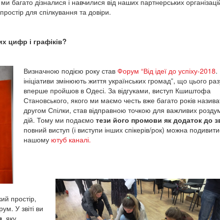
 ми багато дізналися і навчилися від наших партнерських організацій
простір для спілкування та довіри.
их цифр і графіків?
Визначною подією року став
Форум “Від ідеї до успіху-2018
.
ініціативи змінюють життя українських громад”, що цього раз
вперше пройшов в Одесі. За відгуками, виступ Кшиштофа
Становського, якого ми маємо честь вже багато років назива
другом Спілки, став відправною точкою для важливих роздум
дій. Тому ми подаємо
тези його промови як додаток до з
повний виступ (і виступи інших спікерів/рок) можна подивит
нашому
ютуб каналі.
ий простір,
ум. У звіті ви
я
, яку