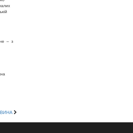
малих
ькій
вне
–
з
жна
ОВИНА