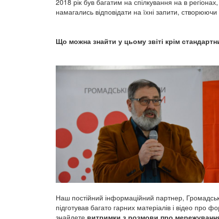
2018 рік був багатим на спілкування на в регіонах,
намагались відповідати на їхні запити, створюючи 
Що можна знайти у цьому звіті крім стандартн
Наш постійний інформаційний партнер, Громадськ
підготував багато гарних матеріалів і відео про фор
знайдете
в
итримки з розмови про мережуванн