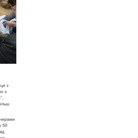
ця з
о з
”,
більш
тнерами
у 50
ід
но