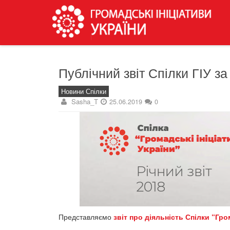
Публічний звіт Спілки ГІУ за
Новини Спілки
Sasha_T
25.06.2019
0
Представляємо
звіт про діяльність Спілки “Гро