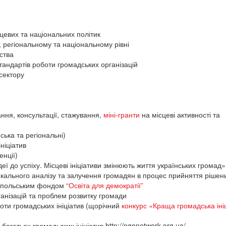
цевих та національних політик
 регіональному та національному рівні
ства
андартів роботи громадських організацій
 сектору
ання, консультації, стажування,
міні-гранти
на місцеві активності та
ська та регіональні)
ніціатив
нції)
ї до успіху. Місцеві ініціативи змінюють життя українських громад»
ального аналізу та залучення громадян в процес прийняття рішен
и польським фондом
“Освіта для демократії”
анізацій та проблем розвитку громади
ти громадських ініціатив (щорічний
конкурс «Краща громадська іні
агатьох громадьских ініціатив http://ngonetwork.org.ua/