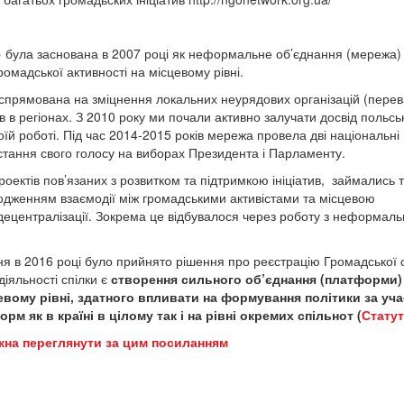
и» була заснована в 2007 році як неформальне об’єднання (мережа)
ромадської активності на місцевому рівні.
 спрямована на зміцнення локальних неурядових організацій (пере
в в регіонах. З 2010 року ми почали активно залучати досвід польськ
оїй роботі. Під час 2014-2015 років мережа провела дві національні
ристання свого голосу на виборах Президента і Парламенту.
проектів пов’язаних з розвитком та підтримкою ініціатив, займались 
одженням взаємодії між громадськими активістами та місцевою
децентралізації. Зокрема це відбувалося через роботу з неформал
ня в 2016 році було прийнято рішення про реєстрацію Громадської 
діяльності спілки є
створення сильного об’єднання (платформи)
евому рівні, здатного впливати на формування політики за уча
 як в країні в цілому так і на рівні окремих спільнот (
Статут
ожна переглянути за цим посиланням