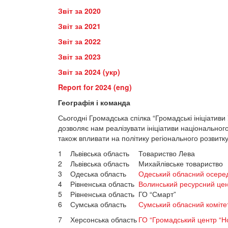
Звіт за 2020
Звіт за 2021
Звіт за 2022
Звіт за 2023
Звіт за 2024 (укр)
Report for 2024 (eng)
Географія і команда
Сьогодні Громадська спілка “Громадські ініціативи
дозволяє нам реалізувати ініціативи національног
також впливати на політику регіонального розвитку
1
Львівська область
Товариство Лева
2
Львівська область
Михайлівське товариство
3
Одеська область
Одеський обласний осере
4
Рівненська область
Волинський ресурсний це
5
Рівненська область
ГО “Смарт”
6
Сумська область
Сумський обласний коміте
7
Херсонська область
ГО “Громадський центр “Н