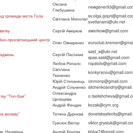
Оксана
newgener93@gmail.co
Глебушкіна
нд громади міста Гола
sv.olga.gopri@gmail.c
Світлана Михолат
svetlanami@ukr.net
витку
Сергій Аверков
awerkow@gmail.com
но-просвітницький центр
Олег Овчаренко
euroclub.kremen@gmai
said_s@ukr.net
ліджень
Сергій Пасічник
spas.said@gmail.com
Любов Ропало
ropalolv@gmail.com
Світлана
konkyrscvu@gmail.com
Ткаченко
Юрій Степанець
vinmonp@gmail.com
Андрій Сільченко
silchenkoandriy@gmail
Олександра
тку “Топ-Кая”
o.tselishcheva@gmail.
Целіщева
Андрій Фендик
kozak@cym.org
па впливу”
Тетяна Дурнєва
donetsksafecity@gmail
Грисюк Віктор
viktor.grysiuk@gmail.c
 м. Надвірна
Андрій Крупяк
khiva7@gmail.com