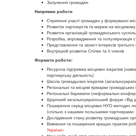
Залучення громадян
Напрямки роботи
Сприяння участі громадян у формуванні міс
Розвиток партнерств та мереж на місцевому,
Розвиток організацій громадянського суспіль
Розробка, впровадження та популяризація ст
Представлення та захист інтересів третього
Внутрішній розвиток Спілки та її членів
Формати роботи:
Ресурсна підтримка місцевих ініціатив (навч
партнерську діяльність)
Школа громадьских ініціатив (загальноукраїн
Регіональні та місцеві ярмарки громадських і
Регіональні баркемпи (неформальні конфере
Щорічний загальноукраїнський форум «Від іде
Поширення серед місцевих НУО методих лок
(спільно з нашими польськими партнерам
Дослідження стану розвитку громадських орг
Вивчення та поширення кращих практик робо
України»
Наш сайт, який став корисним ресурсом для б