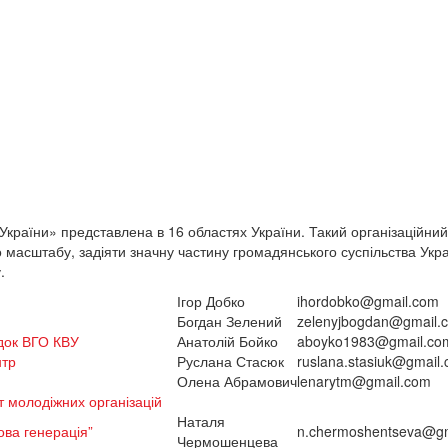
 України» представлена в 16 областях України. Такий організаційни
о масштабу, задіяти значну частину громадянського суспільства Укра
.
Ігор Добко
ihordobko@gmail.com
Богдан Зелений
zelenyjbogdan@gmail.
док ВГО КВУ
Анатолій Бойко
aboyko1983@gmail.co
нтр
Руслана Стасюк
ruslana.stasiuk@gmail
Олена Абрамович
lenarytm@gmail.com
т молодіжних організацій
Наталя
ова генерація”
n.chermoshentseva@g
Чермошенцева