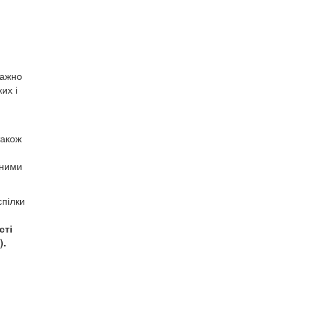
важно
их і
також
ьними
спілки
сті
).