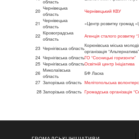
область
Чернівецька
20
Чернівецький КВУ
область
Чернівецька
21
«Центр розвитку громад «І
область
Кіровоградська
22
Агенція сталого розвитку 
область
Корюківська міська молод
23
Чернігівська область
організація “Альтернатива
24
Чернігівська область
ГО “Сосницькі горизонти”
25
Чернігівська область
Освітній центр Ініціатива
Миколаївська
26
БФ Ласка
область
27
Запорізька область
Мелітопольська волонтерсь
28
Запорізька область
Громадська організація “С
ГРОМАДСЬКІ ІНІЦІАТИВИ