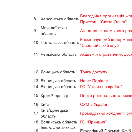
Благодійна організація Фо
8
Херсонська область
Пристань “Свята Ольга”
Миколаївська
9
Агенство економічного роз
область
Кременчуцький інформацій
10
Полтавська область
“Європейський клуб”
11
Черкаська область
Академія стратегічних дос
12
Донецька область
Точка доступу
13
Вінницька область
Наше Поділля
14
Вінницька область
ГО “Унікальна країна”
15
Крим/Чернівці
Центр регіонального розви
16
Київ
СУМ в Україні
Київ/Донецька
17
Громадський холдинг “Гру
область
18
Волинська область
ГО “Принцип”
Івано-Франківська
19
Екологічний Гірський Клуб