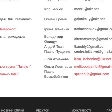
Ігор Баб’юк
monru@ukr.net
дея. Дія. Результат»
Роман Єрема
galunka_y@ukr.net
“Хмарочос”
Ірина Ткаченко
iratkachenko7@gmail.
іжна громадська
Володимир
alternatyvago@gmail.c
”
Онищук
Андрій Ткач
tkandriy@gmail.com
Павло Пущенко
centre.initiative@gmail
Лілія Атнажева
liliya_ischenko@ukr.net
ка група “Патріот”
Ольга Леонтьева
melitopolpatriot@gmail
Павло
пільно ХАБ”
spilnohub@gmail.com
Воскобойніков
НОВИНИ СПІЛКИ
РЕСУРСИ
МОЖЛИВОСТІ
ПРО