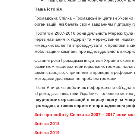
Наша історія
Громадська Спілка «Громадські ініціативи Україн
організацій, які бачать своїм завданням підтрмку г
Протягом 2007-2016 років діяльність Мережі була
через навчання їх лідерів) та мережування ініціати
німецьких колег та впроваджувати їх практики в св
мобілізаційні кампанії про відповідальність вико
Останні роки Громадські ініціативи України окрім 
розвитком місцевих територіальних громад, налаг
адміністрацією, сприянням в проведені реформи 
методами дослідження проблем громади
Після 9-ти років роботи як неформальне об’єднан
«Громадські ініціативи України». Головною метою 
неурядових організацій в першу чергу на місц
громадян, а також сприяти впровадженню реформ
Звіт про роботу Спілки за 2007 – 2017 роки м
Звіт за 2018
Звіт за 2019