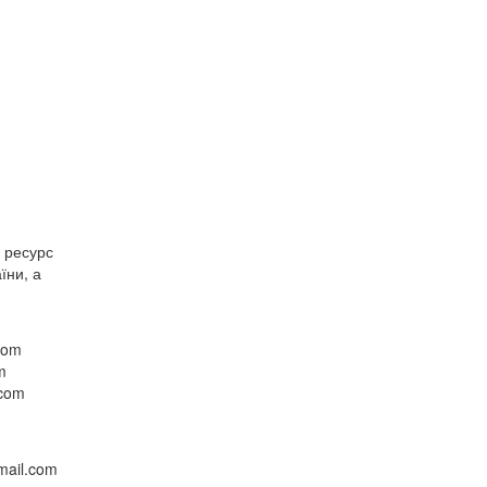
й ресурс
їни, а
com
m
.com
mail.com