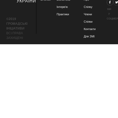
УКРАЇНИ
Інтерв’ю
Спілку
МИ
У
Практики
Члени
©2019
СОЦМЕ
Спілки
ГРОМАДСЬКІ
ІНІЦІАТИВИ
Контакти
ВСІ ПРАВА
Для ЗМІ
ЗАХИЩЕНІ