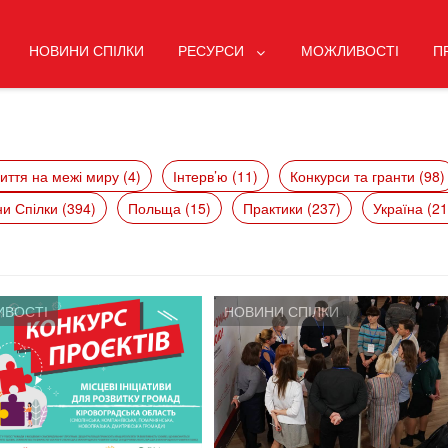
НОВИНИ СПІЛКИ
РЕСУРСИ
МОЖЛИВОСТІ
П
иття на межі миру (4)
Інтерв’ю (11)
Конкурси та гранти (98)
и Спілки (394)
Польща (15)
Практики (237)
Україна (21
ВОСТІ
НОВИНИ СПІЛКИ