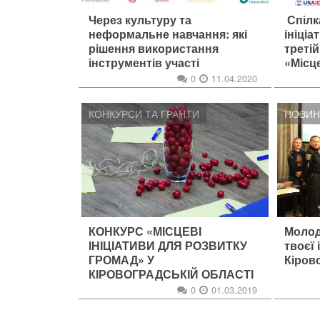
Через культуру та
Спілк
неформальне навчання: які
ініці
рішення використання
третій
інструментів участі
«Місце
пропонують переможці
розви
0
11.04.2020
конкурсу “Місцеві ініціативи
Кіров
для розвитку громади-2020”
КОНКУРСИ ТА ГРАНТИ
НОВИН
на Кіровоградщині
КОНКУРС «МІСЦЕВІ
Молод
ІНІЦІАТИВИ ДЛЯ РОЗВИТКУ
твоєї 
ГРОМАД» У
Кіров
КІРОВОГРАДСЬКІЙ ОБЛАСТІ
0
01.03.2019