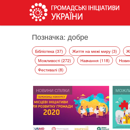
Позначка:
добре
Бібліотека (37)
Життя на межі миру (3)
Ж
Можливості (272)
Навчання (118)
Новин
Фестивалі (8)
НОВИНИ СПІЛКИ
МОЖЛИ