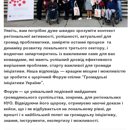
Уявіть, вам потрібно дуже швидко зрозуміти контекст
регіональної активності, успішності, актуальної для
громад проблематики, заміряти останні процеси та
динаміку розвитку локального третього сектору, і
водночас запартнеритись із важливими саме для вас
командами, які мають успішний досвід ефективного
вирішення проблеми, старту важливої для громади
ініціативи. Наша відповідь — кращим місцем і можливістю
це зробити є щорічний Форум спілки “Громадські
ініціативи України”.
Форум — це унікальний подієвий майданчик
громадянського суспільства, зокрема, для регіональних
НУО. Відвідуючи його щороку, отримуємо наочні докази і
кейси, що і як відбувається на локальному рівні, де
врешті і є найбільший попит на громадську ініціативу,
знання, інструменти, експертизу і можливості.