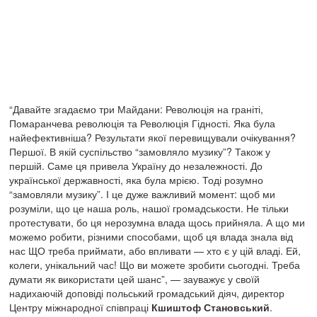
“Давайте згадаємо три Майдани: Революція на граніті,
Помаранчева революція та Революція Гідності. Яка була
найефективніша? Результати якої перевищували очікування?
Першої. В якій суспільство “замовляло музику”? Також у
першій. Саме ця привела Україну до незалежності. До
української державності, яка була мрією. Тоді розумно
“замовляли музику”. І це дуже важливий момент: щоб ми
розуміли, що це наша роль, нашої громадськости. Не тільки
протестувати, бо ця нерозумна влада щось прийняла. А що ми
можемо робити, різними способами, щоб ця влада знала від
нас ЩО треба приймати, або впливати — хто є у цій владі. Ей,
колеги, унікальний час! Що ви можете зробити сьогодні. Треба
думати як використати цей шанс”, — зауважує у своїй
надихаючій доповіді польський громадський діяч, директор
Центру міжнародної співпраці
Кшиштоф Становський
.