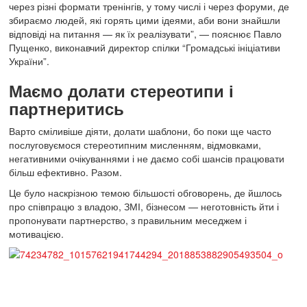
через різні формати тренінгів, у тому числі і через форуми, де
збираємо людей, які горять цими ідеями, аби вони знайшли
відповіді на питання — як їх реалізувати”, — пояснює Павло
Пущенко, виконавчий директор спілки “Громадські ініціативи
України”.
Маємо долати стереотипи і
партнеритись
Варто сміливіше діяти, долати шаблони, бо поки ще часто
послуговуємося стереотипним мисленням, відмовками,
негативними очікуваннями і не даємо собі шансів працювати
більш ефективно. Разом.
Це було наскрізною темою більшості обговорень, де йшлось
про співпрацю з владою, ЗМІ, бізнесом — неготовність йти і
пропонувати партнерство, з правильним меседжем і
мотивацією.