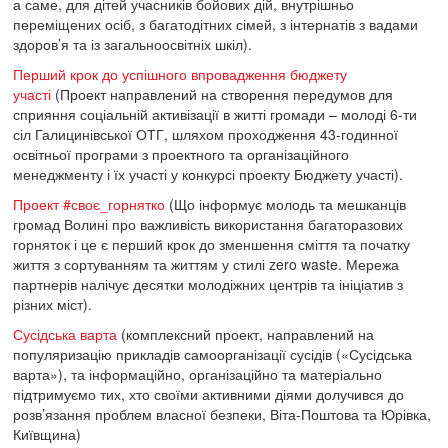
а саме, для дітей учасників бойових дій, внутрішньо
переміщених осіб, з багатодітних сімей, з інтернатів з вадами
здоров’я та із загальноосвітніх шкіл).
Перший крок до успішного впровадження бюджету
участі
(Проект направлений на створення передумов для
сприяння соціальній активізації в житті громади – молоді 6-ти
сіл Галицинівської ОТГ, шляхом проходження 43-годинної
освітньої програми з проектного та організаційного
менеджменту і їх участі у конкурсі проекту Бюджету участі).
Проект #своє_горнятко
(Що інформує молодь та мешканців
громад Волині про важливість використання багаторазових
горняток і це є перший крок до зменшення сміття та початку
життя з сортуванням та життям у стилі zero waste. Мережа
партнерів налічує десятки молодіжних центрів та ініціатив з
різних міст).
Сусідська варта
(комплексний проект, направлений на
популяризацію прикладів самоорганізації сусідів («Сусідська
варта»), та інформаційно, організаційно та матеріально
підтримуємо тих, хто своїми активними діями долучився до
розв’язання проблем власної безпеки, Віта-Поштова та Юрівка,
Київщина)