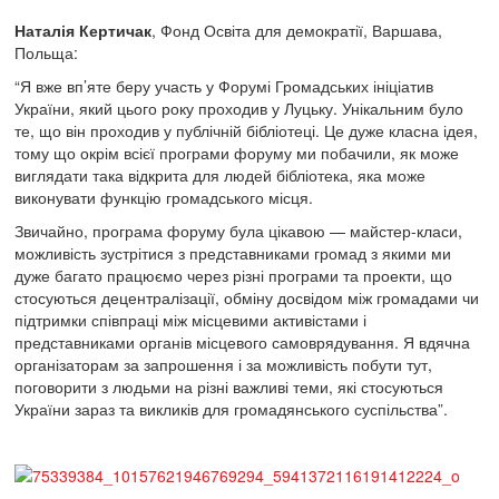
Наталія Кертичак
, Фонд Освіта для демократії, Варшава,
Польща:
“Я вже вп’яте беру участь у Форумі Громадських ініціатив
України, який цього року проходив у Луцьку. Унікальним було
те, що він проходив у публічній бібліотеці. Це дуже класна ідея,
тому що окрім всієї програми форуму ми побачили, як може
виглядати така відкрита для людей бібліотека, яка може
виконувати функцію громадського місця.
Звичайно, програма форуму була цікавою — майстер-класи,
можливість зустрітися з представниками громад з якими ми
дуже багато працюємо через різні програми та проекти, що
стосуються децентралізації, обміну досвідом між громадами чи
підтримки співпраці між місцевими активістами і
представниками органів місцевого самоврядування. Я вдячна
організаторам за запрошення і за можливість побути тут,
поговорити з людьми на різні важливі теми, які стосуються
України зараз та викликів для громадянського суспільства”.