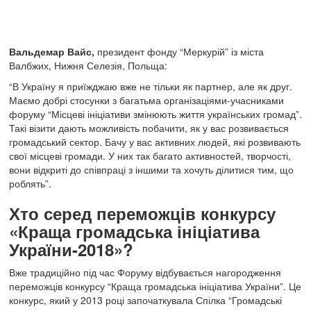
Вальдемар Вайс,
президент фонду “Меркурій” із міста
Валбжих, Нижня Селезія, Польща:
“В Україну я приїжджаю вже не тільки як партнер, але як друг.
Маємо добрі стосунки з багатьма організаціями-учасниками
форуму “Місцеві ініціативи змінюють життя українських громад”.
Такі візити дають можливість побачити, як у вас розвивається
громадський сектор. Бачу у вас активних людей, які розвивають
свої місцеві громади. У них так багато активностей, творчості,
вони відкриті до співпраці з іншими та хочуть ділитися тим, що
роблять”.
Хто серед переможців конкурсу
«Краща громадська ініціатива
України-2018»?
Вже традиційно під час Форуму відбувається нагородження
переможців конкурсу “Краща громадська ініціатива України”. Це
конкурс, який у 2013 році започаткувала Спілка “Громадські