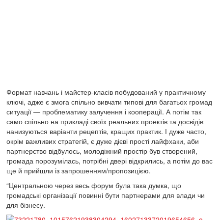
Формат навчань і майстер-класів побудований у практичному
ключі, адже є змога спільно вивчати типові для багатьох громад
ситуації — проблематику залучення і кооперації. А потім так
само спільно на прикладі своїх реальних проектів та досвідів
нанизуються варіанти рецептів, кращих практик. І дуже часто,
окрім важливих стратегій, є дуже дієві прості лайфхаки, аби
партнерство відбулось, молодіжний простір був створений,
громада порозумілась, потрібні двері відкрились, а потім до вас
ще й прийшли із запрошенням/пропозицією.
“Центральною через весь форум була така думка, що
громадські організації повинні бути партнерами для влади чи
для бізнесу.