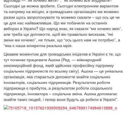
відповідь — “як хочемо жити?”, “як хочемо все збудувати?”
Сьогодні це можна зробити. Сьогодні електронним варіантом
та напряму на місцях, в громадських організаціях ми можемо
разом щось запропонувати та можемо сказати – що ось це чи
це для нас найважливіше. Що ми побачили на останніх
виборах в Україні? Що народ знає, як сказати “ми хочемо змін”,
але треба ще допомогти, щоб він правильно висказав, “які
зміни ми хочемо”, не тільки, що “ось цього нам не потрібно”, а
“яка є наша конкретна реальна мрія.
Цікавим моментом для громадських ініціатив в Україні є те, що
тут починає працювати Ашока (Ред. — міжнародний
некомерційний фонд, який здійснює професійну підтримку
соціальних підприємств по всьому світу). Ашока — це унікальна
організація, яка старається допомогти знайти соціальних
інноваторів, соціальних підприємців. Результатом роботи
підприємця є прибуток, а результатом роботи соціального
підприємця, інноватора – соціальна зміна. Ашока допомагає
знайти таких людей, і тепер вони будуть це робити в Україні”.