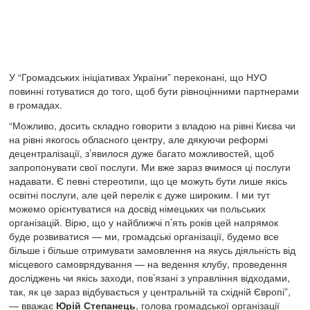
У “Громадських ініціативах України” переконані, що НУО
повинні готуватися до того, щоб бути рівноцінними партнерами
в громадах.
“Можливо, досить складно говорити з владою на рівні Києва чи
на рівні якогось обласного центру, але дякуючи реформі
децентралізації, з’явилося дуже багато можливостей, щоб
запропонувати свої послуги. Ми вже зараз вчимося ці послуги
надавати. Є певні стереотипи, що це можуть бути лише якісь
освітні послуги, але цей перелік є дуже широким. І ми тут
можемо орієнтуватися на досвід німецьких чи польських
організацій. Вірю, що у найближчі п’ять років цей напрямок
буде розвиватися — ми, громадські організації, будемо все
більше і більше отримувати замовлення на якусь діяльність від
місцевого самоврядування — на ведення клубу, проведення
досліджень чи якісь заходи, пов’язані з управління відходами,
так, як це зараз відбувається у центральній та східній Європі”,
— вважає
Юрій
Степанець
, голова громадської організації