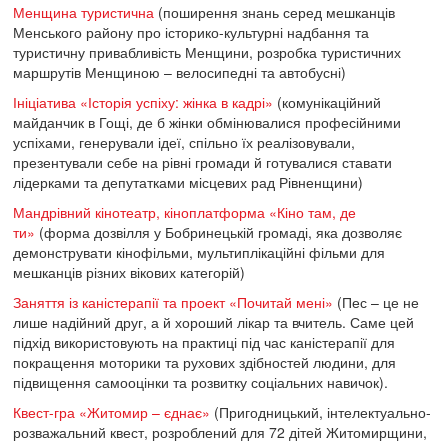
Менщина туристична
(поширення знань серед мешканців
Менського району про історико-культурні надбання та
туристичну привабливість Менщини, розробка туристичних
маршрутів Менщиною – велосипедні та автобусні)
Ініціатива «Історія успіху: жінка в кадрі»
(комунікаційний
майданчик в Гощі, де б жінки обмінювалися професійними
успіхами, генерували ідеї, спільно їх реалізовували,
презентували себе на рівні громади й готувалися ставати
лідерками та депутатками місцевих рад Рівненщини)
Мандрівний кінотеатр, кіноплатформа «Кіно там, де
ти»
(форма дозвілля у Бобринецькій громаді, яка дозволяє
демонструвати кінофільми, мультиплікаційні фільми для
мешканців різних вікових категорій)
Заняття із каністерапії та проект «Почитай мені»
(Пес – це не
лише надійний друг, а й хороший лікар та вчитель. Саме цей
підхід використовують на практиці під час каністерапії для
покращення моторики та рухових здібностей людини, для
підвищення самооцінки та розвитку соціальних навичок).
Квест-гра «Житомир – єднає»
(Пригодницький, інтелектуально-
розважальний квест, розроблений для 72 дітей Житомирщини,