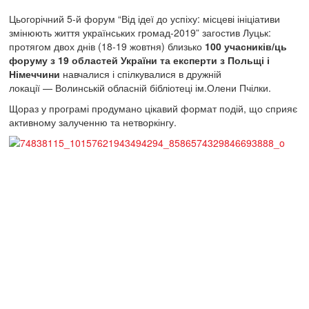
Цьогорічний 5-й форум “Від ідеї до успіху: місцеві ініціативи
змінюють життя українських громад-2019” загостив Луцьк:
протягом двох днів (18-19 жовтня) близько
100 учасників/ць
форуму з 19 областей України та експерти з Польщі і
Німеччини
навчалися і спілкувалися в дружній
локації — Волинській обласній бібліотеці ім.Олени Пчілки.
Щораз у програмі продумано цікавий формат подій, що сприяє
активному залученню та нетворкінгу.