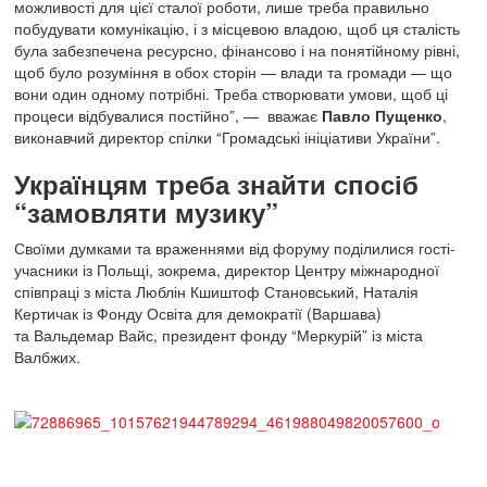
можливості для цієї сталої роботи, лише треба правильно
побудувати комунікацію, і з місцевою владою, щоб ця сталість
була забезпечена ресурсно, фінансово і на понятійному рівні,
щоб було розуміння в обох сторін — влади та громади — що
вони один одному потрібні. Треба створювати умови, щоб ці
процеси відбувалися постійно”, — вважає
Павло Пущенко
,
виконавчий директор спілки “Громадські ініціативи України”.
Українцям треба знайти спосіб
“замовляти музику”
Своїми думками та враженнями від форуму поділилися гості-
учасники із Польщі, зокрема, директор Центру міжнародної
співпраці з міста Люблін Кшиштоф Становський, Наталія
Кертичак із Фонду Освіта для демократії (Варшава)
та Вальдемар Вайс, президент фонду “Меркурій” із міста
Валбжих.