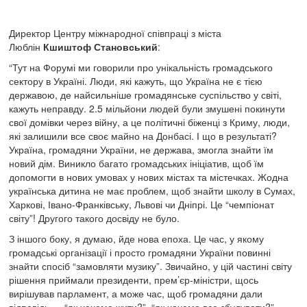
Директор Центру міжнародної співпраці з міста
Люблін
Кшиштоф Становський
:
“Тут на Форумі ми говорили про унікальність громадського
сектору в Україні. Люди, які кажуть, що Україна не є тією
державою, де найсильніше громадянське суспільство у світі,
кажуть неправду. 2.5 мільйони людей були змушені покинути
свої домівки через війну, а це політичні біженці з Криму, люди,
які залишили все своє майно на Донбасі. І що в результаті?
Україна, громадяни України, не держава, змогла знайти їм
новий дім. Виникло багато громадських ініціатив, щоб їм
допомогти в нових умовах у нових містах та містечках. Жодна
українська дитина не має проблем, щоб знайти школу в Сумах,
Харкові, Івано-Франківську, Львові чи Дніпрі. Це “чемпіонат
світу”! Другого такого досвіду не було.
З іншого боку, я думаю, йде нова епоха. Це час, у якому
громадські організації і просто громадяни України повинні
знайти спосіб “замовляти музику”. Звичайно, у цій частині світу
рішення приймали президенти, прем’єр-міністри, щось
вирішував парламент, а може час, щоб громадяни дали