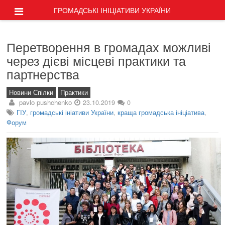
ГРОМАДСЬКІ ІНІЦІАТИВИ УКРАЇНИ
Перетворення в громадах можливі
через дієві місцеві практики та
партнерства
Новини Спілки
Практики
pavlo pushchenko
23.10.2019
0
ГІУ
,
громадські ініативи України
,
краща громадська ініціатива
,
Форум