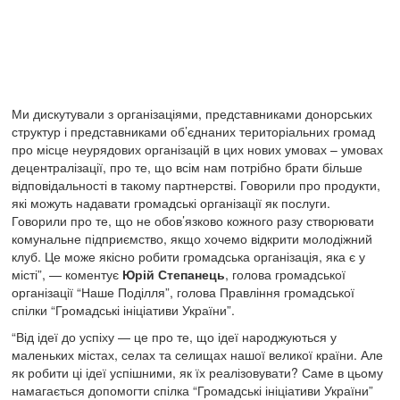
Ми дискутували з організаціями, представниками донорських
структур і представниками об’єднаних територіальних громад
про місце неурядових організацій в цих нових умовах – умовах
децентралізації, про те, що всім нам потрібно брати більше
відповідальності в такому партнерстві. Говорили про продукти,
які можуть надавати громадські організації як послуги.
Говорили про те, що не обов’язково кожного разу створювати
комунальне підприємство, якщо хочемо відкрити молодіжний
клуб. Це може якісно робити громадська організація, яка є у
місті”, — коментує
Юрій
Степанець
, голова громадської
організації “Наше Поділля”, голова Правління громадської
спілки “Громадські ініціативи України”.
“Від ідеї до успіху — це про те, що ідеї народжуються у
маленьких містах, селах та селищах нашої великої країни. Але
як робити ці ідеї успішними, як їх реалізовувати? Саме в цьому
намагається допомогти спілка “Громадські ініціативи України”