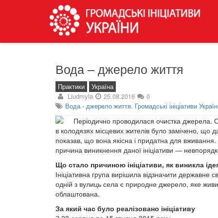
Вода – джерело життя
Практики
Україна
Liudmyla
25.08.2016
0
Вода - джерело життя
,
Громадські ініціативи Україн
Періодично проводилася очистка джерела. О
в колодязях місцевих жителів було замічено, що да
показав, що вона якісна і придатна для вживання
причина виникнення даної ініціативи — невпорядк
Що стало причиною ініціативи, як виникла ідея 
Ініціативна група вирішила відзначити державне с
одній з вулиць села є природне джерело, яке жив
облаштована.
За який час було реалізовано ініціативу