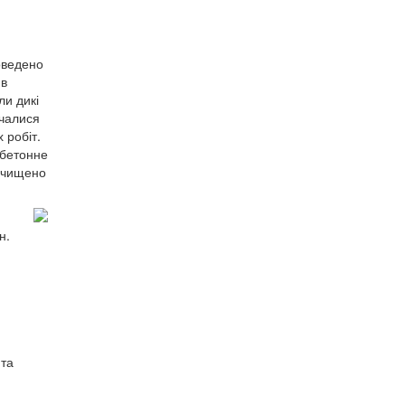
оведено
 в
ли дикі
очалися
 робіт.
 бетонне
вичищено
н.
 та