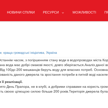
НОВИНИ СПІЛКИ
РЕСУРСИ
МОЖЛИВОСТІ
П
и
,
краща громадські ініціатива
,
Україна
станнім часом, з погіршенням стану води в водопроводах міста Кор
на вода має добрі смакові якості, довго зберігається.Аналіз даної в
. Від 100до 200 мешканців беруть воду для власних потреб. Основна
ованість даного джерела та зростання потреби в питній воді насе
її реалізації.
вято День Прапора, не в клубі, а добрими справами на користь гро
ить своєю цілющою силою більше 200 років.Територія джерела була