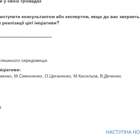
и у своїх громадах
 виступити консультантом або експертом, якщо до вас звернеть
реалізації цієї ініціативи?
**********************************
вколишнього середовища.
ніціативи:
рхоменко, М.Симоненко, О.Циганенко, М.Кисельов, В.Дяченко.
я
НАСТУПНА Н