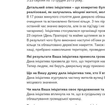
З 23 серпня по 15 грудня 2015 року.
Детальний опис ініціативи – що конкретно було
реалізовані, як залучались місцеві жителі, м
В 17 роках минулого століття дане джерело облаш
очищення та встановлено бетонні кільця. З тих пір
останній час значно виросла, але із-за під’їзду і н
чагарники). Ініціатива стосувалася організації 
23 серпня (День Прапора) та майже щотижня за іні
В результаті чого було виконано наступні об’єми 
кільце та облаштовано дерев’яне накриття. Також 
хащі, прибрано навколишню територію, проведено
Які результати Ваша ініціатива принесла гром
Дана ініціатива призвела до того, що територія н
Тепер людям, які беруть джерельну воду приємно 
Що на Вашу думку дала ініціатива тим, хто її 
Дана ініціатива згуртувала частину жителів вулиці 
місцевого значення.
Чи мала Ваша ініціатива своє продовження та 
Дана ініціатива вплинула на те, що в сусідньому с
облаштування громадської криниці.