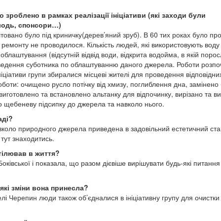
 зроблено в рамках реалізації ініціативи (які заходи були
олодь, спонсори…)
товано було під криничку(дерев’яний зруб). В 60 тих роках було пр
 ремонту не проводилося. Кількість людей, які використовують воду
е облаштування (відсутній відвід води, відкрита водойма, в якій порос
проведення суботника по облаштуванню даного джерела. Роботи розп
ціативи групи збиралися місцеві жителі для проведення відповідних
роботи: очищено русло потічку від хмизу, поглиблення дна, замінено
виготовлено та встановлено альтанку для відпочинку, вирізано та 
 щебеневу підсипку до джерела та навколо нього.
аді?
авколо природного джерела приведена в задовільний естетичний ста
тут знаходитись.
втілював в життя?
Боківської і показала, що разом дієвіше вирішувати будь-які питання
які зміни вона принесла?
елі Черепин люди також об’єдналися в ініціативну групу для очистки