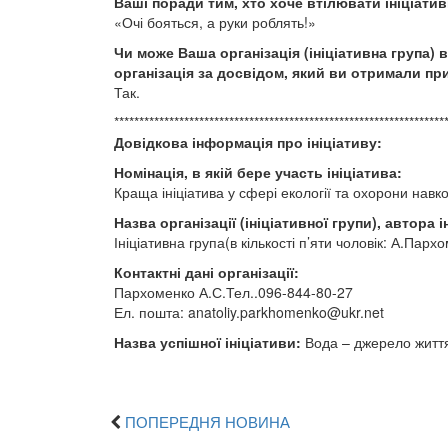
Ваші поради тим, хто хоче втілювати ініціатив
«Очі бояться, а руки роблять!»
Чи може Ваша організація (ініціативна група)
організація за досвідом, який ви отримали при 
Так.
******************************************************************
Довідкова інформація про ініціативу:
Номінація, в якій бере участь ініціатива:
Краща ініціатива у сфері екології та охорони на
Назва організації (ініціативної групи), автора і
Ініціативна група(в кількості п’яти чоловік: А.Па
Контактні дані організації:
Пархоменко А.С.Тел..096-844-80-27
Ел. пошта:
anatoliy.parkhomenko@ukr.net
Назва успішної ініціативи:
Вода – джерело житт
ПОПЕРЕДНЯ НОВИНА