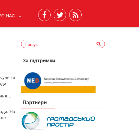
РО НАС
За підтримки
суня та
оди
лення…
Партнери
мади. На
 не