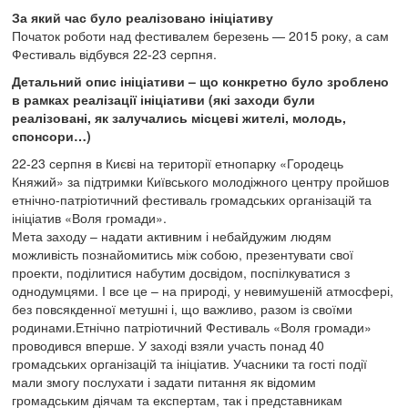
За який час було реалізовано ініціативу
Початок роботи над фестивалем березень — 2015 року, а сам
Фестиваль відбувся 22-23 серпня.
Детальний опис ініціативи – що конкретно було зроблено
в рамках реалізації ініціативи (які заходи були
реалізовані, як залучались місцеві жителі, молодь,
спонсори…)
22-23 серпня в Києві на території етнопарку «Городець
Княжий» за підтримки Київського молодіжного центру пройшов
етнічно-патріотичний фестиваль громадських організацій та
ініціатив «Воля громади».
Мета заходу – надати активним і небайдужим людям
можливість познайомитись між собою, презентувати свої
проекти, поділитися набутим досвідом, поспілкуватися з
однодумцями. І все це – на природі, у невимушеній атмосфері,
без повсякденної метушні і, що важливо, разом із своїми
родинами.Етнічно патріотичний Фестиваль «Воля громади»
проводився вперше. У заході взяли участь понад 40
громадських організацій та ініціатив. Учасники та гості події
мали змогу послухати і задати питання як відомим
громадським діячам та експертам, так і представникам