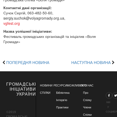
Контактні дані організації:
Сучок Сергій, 063-482-50-60,
sergiy.suchok@volyagromady.org.ua
,
vgfest.org
Назва успішної ініціативи:
Фестиваль громадських організацій та ініціатив «Воля
Громади»
ПОПЕРЕДНЯ НОВИНА
НАСТУПНА НОВИНА
ГРОМАДСЬКІ
НОВИНИ
РЕСУРСИ
МОЖЛИВОСТІ
ПРО НАС
ІНІЦІАТИВИ
СПІЛКИ
Бібліотека
Про
УКРАЇНИ
Інтерв’ю
Спілку
МИ
У
Практики
Члени
©2019
СОЦМЕ
Спілки
ГРОМАДСЬКІ