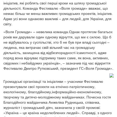
ініціатив, які роблять свої перші кроки на шляху громадської
діяльності. Команда Фестивалю «Воля громади» вважає, що
немає більш чи менш важливих громадських проектів, ініціатив.
Адже усі вони однаково важливі – для людей, для України, для
світу.
«Воля Громади» – невелика команда.Однак протягом багатьох
років ми дарували один одному відчуття, що ми є силою. Що б
не відбувалось у суспільстві, хто б не був при владі сьогодні –
людина, яка витрачає свій вільний час на громадську
діяльність, захищена від відбезпорадності ісамотності, адже
поряд вона відчуває підтримку таких саме, як вона, активних,
свідомих і небайдужих українців», – зазначив під час відкриття
Фестивалю Дмитро Рутковський, президент ГС«Воля Громади».
Громадські організації та ініціативи – учасники Фестивалю
презентували свої проекти на етнічно-патріотичному,
екологічному, благодійному,інформаційно-економічному,
творчому та дитячо-молодіжному майданчиках. Почесна гостя
Благодійного майданчика Анжеліка Рудницька, співачка,
журналіст і громадський діяч, зазначила у своїй промові:
«Україна – це країна недолюблених людей». Справді, з одного