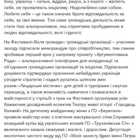
боку, українці – сильні, віддані, рішучі, а з іншого – жаліють
себе, не проявляють ініціативу. Недолюблені самі собою.
Любити себе – це також означає брати відповідальність за
себе, за свої вчинки. Тож саме громадська діяльність може
стати тією альтернативою, яка сприятиме пробудженню в
людях відповідальності, волі і гідності.
На Фестивалі«Воля громади» громадські організації – учасники
заходу підписали меморандум про співробітництво, тим самим
зробивши перший крок у напрямку проекту «Аргументована
Рада» – альтернативної платформи для координації та
об’єднання громадських організацій та ініціатив. Підписання
документа підтверджує прагнення небайдужих українців
узгодити стратегію і надалі рухатись шляхом змін
разом.«Лицарське містечко» для дітей із турнірами і смугою
перешкод, а також можливість навчитися і позмагатися в
майстерності у стрільбі з лука на Фестивалі організував усім
бажаючим досвідчений колектив Театру живої історії «Городець
Княжий».На дитячому майданчику жінки з ГО «Берегиня»
провели майстер-клас з плетіння маскувальної сітки.Справжній
козацький куліш від українських козаків ГО «Труханівська Січ» з
величезного казана смакував і малечі, і дорослим. Дегустація
екологічно чистого меду від ГО «Місія захисту бджіл імені Петра