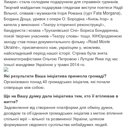
Хмари» стала солодким подарунком для справжніх гурманів.
Творчий майданчик подарував глядачам виступи поетеси Надії
Вільної, співаків і музикантів Ігоря Романа (гурт Fata Morgana),
Богдана Доща, уривок з опери О. Бородіна «Князь Ігор» а
капела у виконанні «Театру історичної реконструкції»,
бандуриста і козака «Труханівської Січі» Бориса Бондаренка,
поезії творчих учасників «Театру слова» тощо. КІНОродзинкою
заходу став показ документального фільму «Road Movie
Ukraine», присвяченого нам, українцям у, можливо,
найскладніший період нашої історії. Стрічка була знята
кінематографістами Ольгою Петровою і Лутцом Янке під час
їхньої мандрівки Україною у травні 2014-го.
Які результати Ваша ініціатива принесла громаді?
Організовано понад 40 громадських ініціатив, які почали
співпрацю між собою.
Що на Вашу думку дала ініціатива тим, хто її втілював в
життя?
Задоволення від створення платформи для обміну думок,
досвідом та об’єднання громадських ініціатив з метою втілення
спільної мрії – вільної та розвиненої України, шляхом
формування свідомого суспільства небайдужих людей.