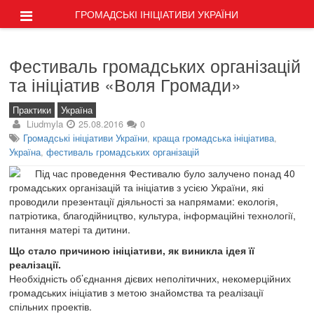
ГРОМАДСЬКІ ІНІЦІАТИВИ УКРАЇНИ
Фестиваль громадських організацій
та ініціатив «Воля Громади»
Практики
Україна
Liudmyla
25.08.2016
0
Громадські ініціативи України
,
краща громадська ініціатива
,
Україна
,
фестиваль громадських організацій
Під час проведення Фестивалю було залучено понад 40
громадських організацій та ініціатив з усією України, які
проводили презентації діяльності за напрямами: екологія,
патріотика, благодійництво, культура, інформаційні технології,
питання матері та дитини.
Що стало причиною ініціативи, як виникла ідея її
реалізації.
Необхідність об’єднання дієвих неполітичних, некомерційних
громадських ініціатив з метою знайомства та реалізації
спільних проектів.