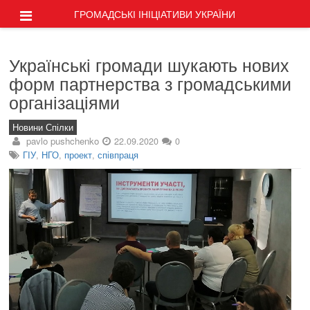
ГРОМАДСЬКІ ІНІЦІАТИВИ УКРАЇНИ
Українські громади шукають нових
форм партнерства з громадськими
організаціями
Новини Спілки
pavlo pushchenko
22.09.2020
0
ГІУ
,
НГО
,
проект
,
співпраця