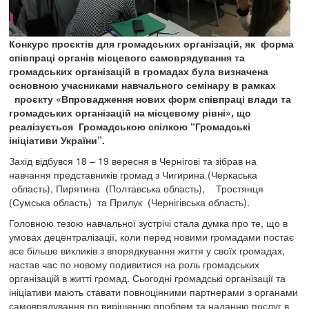
Конкурс проєктів для громадських організацій, як форма
співпраці органів місцевого самоврядування та
громадських організацій в громадах була визначена
основною учасниками навчального семінару в рамках
проєкту «Впровадження нових форм співпраці влади та
громадських організацій на місцевому рівні», що
реалізується Громадською спілкою “Громадські
ініціативи України”.
Захід відбувся 18 – 19 вересня в Чернігові та зібрав на
навчання представників громад з Чигирина (Черкаська
область), Пирятина (Полтавська область), Тростянця
(Сумська область) та Прилук (Чернігівська область).
Головною тезою навчальної зустрічі стала думка про те, що в
умовах децентралізації, коли перед новими громадами постає
все більше викликів з впорядкування життя у своїх громадах,
настав час по новому подивитися на роль громадських
організацій в житті громад. Сьогодні громадські організації та
ініціативи мають ставати повноцінними партнерами з органами
самоврядування по вирішенню проблем та наданню послуг в