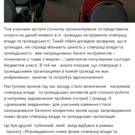
Тож учасники зустрічі спочатку проаналізували та представили
існуючі на даний момент в їх громадах інструменти співпраці
влади та громадськості. Такий обмін досвідом засвідчив, що в
громадах, які справді вбачають цінність у співпраці влади та
громадськості, вже напрацьовано багато інструментів –
починаючи з «кави з мером» і закінчуючи популярним сьогодні
бюджетом участі. В той же аналіз показав, що співпраця з
громадськими організаціями в кожній громаді не має
уніфікованих практик та потребує вдосконалення.
Наступним кроком під час заходу стало визначення напрямків
співпраці влади та громадських активістів для спільної роботи
в напрямку задоволення проблем (потреб ) громад. А
«домашнім завданням» для учасників навчання стало
напрацювання бачення конкретних кроків щодо запровадження
нових форм співпраці влади та громадських організацій.
Це був другий публічний, який захід відбувся в рамках
проєкту «Впровадження нових форм співпраці влади та