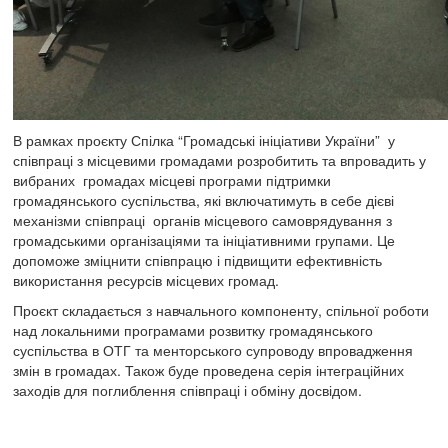
В рамках проєкту Спілка “Громадські ініціативи України” у
співпраці з місцевими громадами розробитить та впровадить у
вибраних громадах місцеві програми підтримки
громадянського суспільства, які включатимуть в себе дієві
механізми співпраці органів місцевого самоврядування з
громадськими організаціями та ініціативними групами. Це
допоможе зміцнити співпрацю і підвищити ефективність
використання ресурсів місцевих громад.
Проєкт складається з навчального компоненту, спільної роботи
над локальними програмами розвитку громадянського
суспільства в ОТГ та менторського супроводу впровадження
змін в громадах. Також буде проведена серія інтеграційних
заходів для поглиблення співпраці і обміну досвідом.