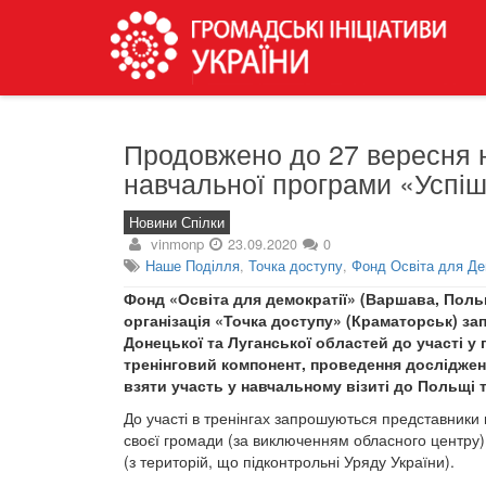
Продовжено до 27 вересня н
навчальної програми «Успіш
Новини Спілки
vinmonp
23.09.2020
0
Наше Поділля
,
Точка доступу
,
Фонд Освіта для Де
Фонд «Освіта для демократії» (Варшава, Поль
організація «Точка доступу» (Краматорськ) з
Донецької та Луганської областей до участі у
тренінговий компонент, проведення досліджен
взяти участь у навчальному візиті до Польщі 
До участі в тренінгах запрошуються представники г
своєї громади (за виключенням обласного центру) 
(з територій, що підконтрольні Уряду України).