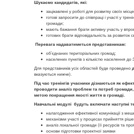
Шукаємо кандидатів, які:
зацікавлені у роботі для розвитку своїх місц
готові запросити до співпраці і участі у тре
громади;
мають бажання брати активну участь у впров
готових брати відповідальність за розвиток с
Перевага надаватиметься представникам:
об’єднаних територіальних громад;
населених пунктів з кількістю населення до 
Для представників усіх областей буде проведено
вказуються нижче).
Під час тренінгів учасники дізнаються як ефек
проводити аналіз проблем та потреб громади,
метою покращення якості життя в громаді.
Навчальні модулі будуть включати наступні т
налагодження ефективної комунікації з ме
механізми участі у процесах прийняття ріше
аналіз локальної громади (її ресурсів та пр
основи підготовки проектної заявки