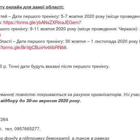
ту онлайн для даної області:
тей – Дати першого тренінгу: 5-7 жовтня 2020 року (місце проведен
н:
https://forms.gle/ybANsZXRioaJEGem7
шого тренінгу: 9-11 жовтня 2020 року (місце проведення: Черкаси):
5
ласті – Дати першого тренінгу: 30 жовтня – 1 листопада 2020 року 
://forms.gle/BnVgCBuxHv66bRN88
.
 р. Точні дати будуть вказані після першого тренінгу.
ування) повністю покривається за рахунок організаторів. Усі уча
и
відбору до 30-го вересня 2020 року.
7264
m
, тел. 0957665277.
о фонду в підтримку демократії, а також в рамках