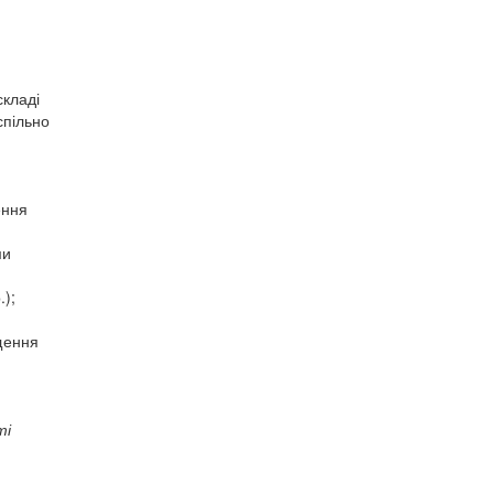
складі
спільно
ення
;
ми
);
ащення
ті