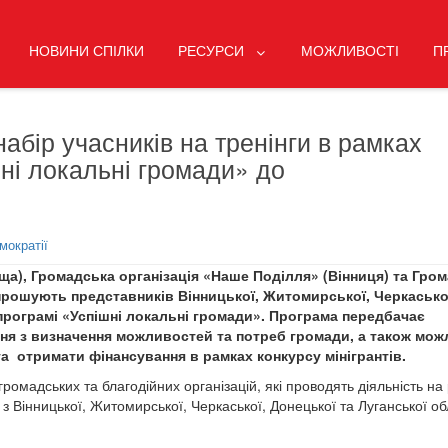
НОВИНИ СПІЛКИ
РЕСУРСИ
МОЖЛИВОСТІ
П
абір учасників на тренінги в рамках
ні локальні громади» до
мократії
ща), Громадська організація «Наше Поділля» (Вінниця) та Гро
апрошують представників Вінницької, Житомирської, Черкасько
 програмі «Успішні локальні громади». Програма передбачає
ня з визначення можливостей та потреб громади, а також мож
та отримати фінансування в рамках конкурсу мінігрантів.
ромадських та благодійних організацій, які проводять діяльність на 
з Вінницької, Житомирської, Черкаської, Донецької та Луганської о