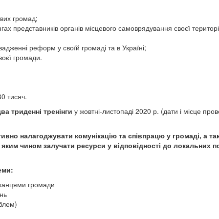
евих громад;
нінгах представників органів місцевого самоврядування своєї територ
адженні реформ у своїй громаді та в Україні;
воєї громади.
30 тисяч.
два
триденні тренінги
у жовтні-листопаді 2020 р. (дати і місце про
тивно налагоджувати комунікацію та співпрацю у громаді, а та
 яким чином залучати ресурси у відповідності до локальних п
еми:
шканцями громади
нь
облем)