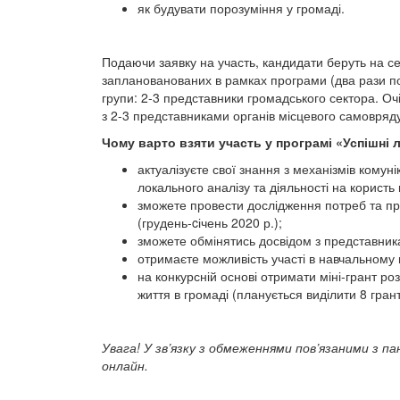
як будувати порозуміння у громаді.
Подаючи заявку на участь, кандидати беруть на се
запланованованих в рамках програми (два рази по 
групи: 2-3 представники громадського сектора. Оч
з 2-3 представниками органів місцевого самовряд
Чому варто взяти участь у програмі «Успішні 
актуалізуєте свої знання з механізмів комун
локального аналізу та діяльності на користь
зможете провести дослідження потреб та пр
(грудень-cічень 2020 р.);
зможете обмінятись досвідом з представника
отримаєте можливість участі в навчальному в
на конкурсній основі отримати міні-грант р
життя в громаді (планується виділити 8 грант
Увага! У зв’язку з обмеженнями пов’язаними з п
онлайн.