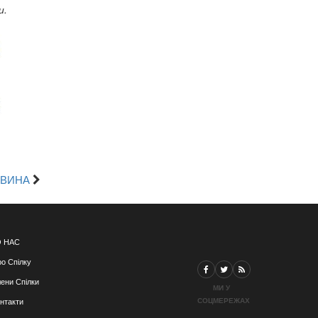
и.
ОВИНА
 НАС
о Спілку
ени Спілки
МИ У
СОЦМЕРЕЖАХ
нтакти