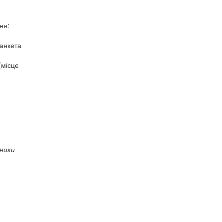
ня:
 анкета
(місце
сники