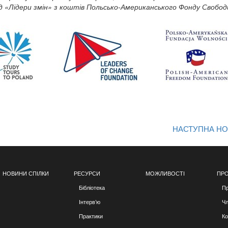
нд «Лідери змін» з коштів Польсько-Американського Фонду Свобод
НАСТУПНА Н
НОВИНИ СПІЛКИ
РЕСУРСИ
МОЖЛИВОСТІ
ПРО
Бібліотека
Пр
Інтерв’ю
Чл
Практики
Ко