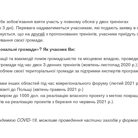
бе зобов’язання взяти участь у повному обсязі у двох тренінгах
3 дні). Перевага надаватиметься учасникам, які подають заявку в 
ікується, що на
другий
з пропонованих тренінгів, учасники приїдуть 
ування своєї громади.
локальні громади»? Як учасник Ви:
ікації та взаємодії поміж громадськістю та місцевою владою, провед
 громади під час двох 3-денних тренінгів (жовтень-листопад 2020 р.)
облем своєї територіальної громади за підтримки експертів програ
ми інших областей під час міжрегіонального форуму (лютий 2021 р.
ізиті до Польщі (квітень-травень 2021 р.)
озміром до 1000 дол. на реалізацію власного проекту з метою покр
ів на реалізацію проектів з березня по червень 2021 р.).
андемією
COVID
-19
, можливе проведення частини заходів у форма