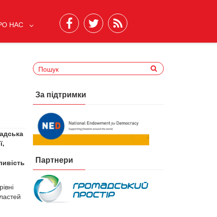
РО НАС
За підтримки
мадська
ї,
Партнери
ливість
рівні
бластей