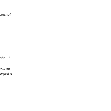
іальної
ведення
кож як
отреб з