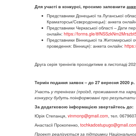
Для участі в конкурсі, просимо заповнити
анке
Представники Донецької та Луганської облас
Краматорськ/Сєвєродонецьк): анкета онлай
Представники Черкаської області – Дати пер
онлайн:
https://forms.gle/8fNSSzkNm2Mrszbt
Представники Вінницької та Житомирської об
проведення: Вінниця): анкета онлайн:
https
Друга серія тренінгів проходитиме в листопаді 2020
Термін подання заявок – до 27 вересня 2020 р.
Участь у тренінгах (проїзд, проживання та харч
конкурсу будуть поінформовані про результат
За додатковою інформацією звертайтесь до:
Юрія Степанця,
vinmonp@gmail.com
, тел. 067960
Анастасії Прокопенко,
tochkadostupugo@gmail.co
Проект реалізується за підтримки Національног