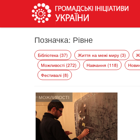
Позначка:
Рівне
Бібліотека (37)
Життя на межі миру (3)
Ж
Можливості (272)
Навчання (118)
Новин
Фестивалі (8)
МОЖЛИВОСТІ