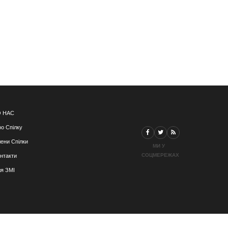
 НАС
о Спілку
ени Спілки
МИ У
СОЦМЕРЕЖАХ
нтакти
я ЗМІ