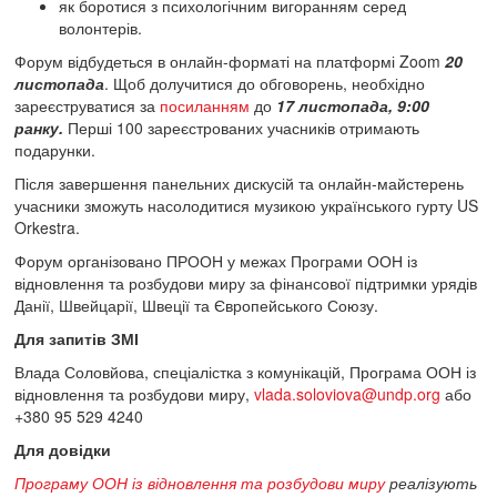
як боротися з психологічним вигоранням серед
волонтерів.
Форум відбудеться в онлайн-форматі на платформі Zoom
20
листопада
. Щоб долучитися до обговорень, необхідно
зареєструватися за
посиланням
до
17 листопада, 9:00
ранку.
Перші 100 зареєстрованих учасників отримають
подарунки.
Після завершення панельних дискусій та онлайн-майстерень
учасники зможуть насолодитися музикою українського гурту US
Orkestra.
Форум організовано ПРООН у межах Програми ООН із
відновлення та розбудови миру за фінансової підтримки урядів
Данії, Швейцарії, Швеції та Європейського Союзу.
Для запитів ЗМІ
Влада Соловйова, спеціалістка з комунікацій, Програма ООН із
відновлення та розбудови миру,
vlada.soloviova@undp.org
або
+380 95 529 4240
Для довідки
Програму ООН із відновлення та розбудови миру
реалізують