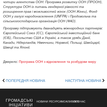
чотири агентства ООН: Програма розвитку ООН (ПРООН),
Структура ООН із питань гендерної рівності та
розширення прав і можливостей жінок (ООН Жінки), Фонд
ООН у галузі народонаселення (UNFPA) і Продовольча та
сільськогосподарська організація ООН (ФАО).
Програму підтримують дванадцять міжнародних партнерів:
Європейський Союз (ЄС), Європейський інвестиційний банк
(ЄІБ), Посольство США в Україні, а також уряди Данії,
Канади, Нідерландів, Німеччини, Норвегії, Польщі, Швейцарії,
Швеції та Японії.
Джерело:
Програма ООН з відновлення та розбудови миру
ПОПЕРЕДНЯ НОВИНА
НАСТУПНА НОВИНА
ГРОМАДСЬКІ
НОВИНИ
РЕСУРСИ
МОЖЛИВОСТІ
ПРО НАС
ІНІЦІАТИВИ