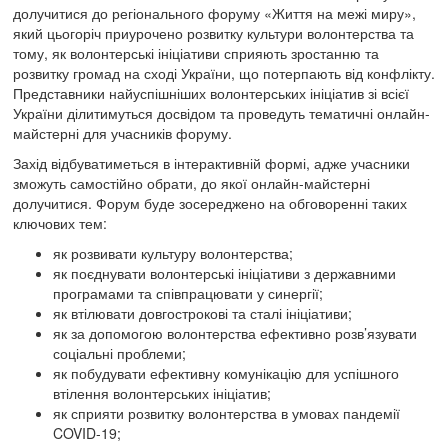
долучитися до регіонального форуму «Життя на межі миру»,
який цьогоріч приурочено розвитку культури волонтерства та
тому, як волонтерські ініціативи сприяють зростанню та
розвитку громад на сході України, що потерпають від конфлікту.
Представники найуспішніших волонтерських ініціатив зі всієї
України ділитимуться досвідом та проведуть тематичні онлайн-
майстерні для учасників форуму.
Захід відбуватиметься в інтерактивній формі, адже учасники
зможуть самостійно обрати, до якої онлайн-майстерні
долучитися. Форум буде зосереджено на обговоренні таких
ключових тем:
як розвивати культуру волонтерства;
як поєднувати волонтерські ініціативи з державними
програмами та співпрацювати у синергії;
як втілювати довгострокові та сталі ініціативи;
як за допомогою волонтерства ефективно розв’язувати
соціальні проблеми;
як побудувати ефективну комунікацію для успішного
втілення волонтерських ініціатив;
як сприяти розвитку волонтерства в умовах пандемії
COVID-19;