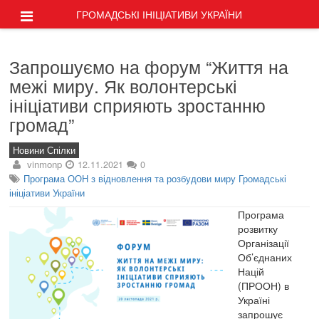
ГРОМАДСЬКІ ІНІЦІАТИВИ УКРАЇНИ
Запрошуємо на форум “Життя на
межі миру. Як волонтерські
ініціативи сприяють зростанню
громад”
Новини Спілки
vinmonp
12.11.2021
0
Програма ООН з відновлення та розбудови миру Громадські
ініціативи України
Програма
розвитку
Організації
Об’єднаних
Націй
(ПРООН) в
Україні
запрошує