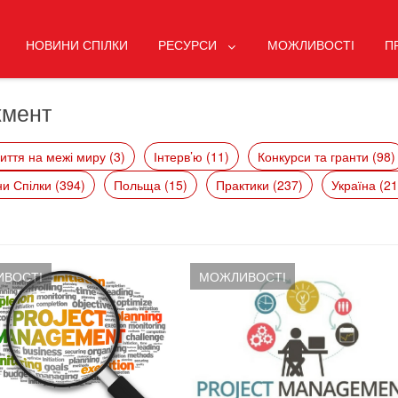
НОВИНИ СПІЛКИ
РЕСУРСИ
МОЖЛИВОСТІ
П
жмент
иття на межі миру (3)
Інтерв’ю (11)
Конкурси та гранти (98)
и Спілки (394)
Польща (15)
Практики (237)
Україна (21
ВОСТІ
МОЖЛИВОСТІ