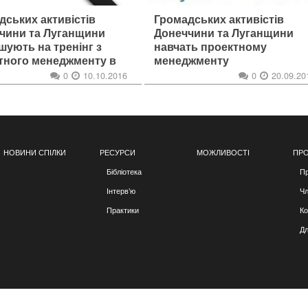
дських активістів
Громадських активістів
чини та Луганщини
Донеччини та Луганщини
шують на тренінг з
навчать проектному
тного менеджменту в
менеджменту
полі
0
10.10.2016
0
20.09.20
НОВИНИ СПІЛКИ
РЕСУРСИ
МОЖЛИВОСТІ
ПРО
Бібліотека
Пр
Інтерв’ю
Чл
Практики
Ко
Дл