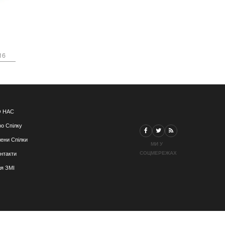
16
 НАС
о Спілку
ени Спілки
МИ У
СОЦМЕРЕЖАХ
нтакти
я ЗМІ