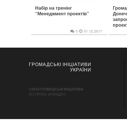
Набір на тренінг
Грома
“Менеджмент проектів”
Донеч
запро
проек
Маріу
0
01.12.2017
ГРОМАДСЬКІ ІНІЦІАТИВИ
УКРАЇНИ
©2019 ГРОМАДСЬКІ ІНІЦІАТИВИ
ВСІ ПРАВА ЗАХИЩЕНІ