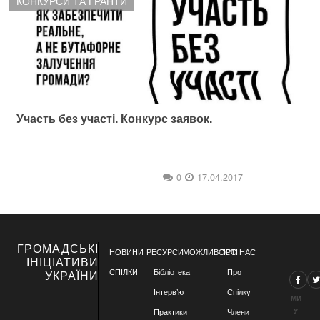
КОНКУРСИ ТА ГРАНТИ
Участь без участі. Конкурс заявок.
0
17.04.2017
ГРОМАДСЬКІ
НОВИНИ
РЕСУРСИ
МОЖЛИВОСТІ
ПРО НАС
ІНІЦІАТИВИ
СПІЛКИ
Бібліотека
Про
УКРАЇНИ
Інтерв’ю
Спілку
МИ
У
Практики
Члени