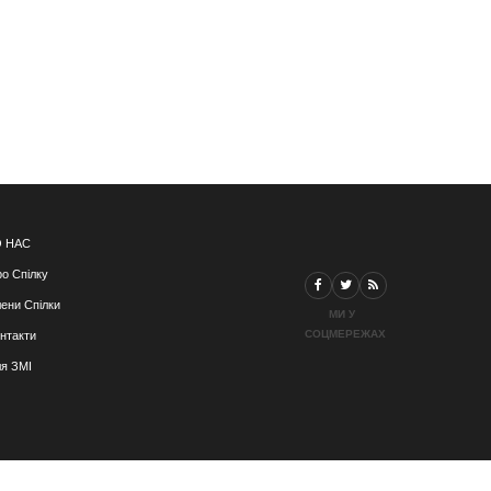
 НАС
о Спілку
ени Спілки
МИ У
СОЦМЕРЕЖАХ
нтакти
я ЗМІ