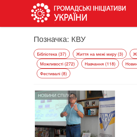
Позначка:
КВУ
Бібліотека (37)
Життя на межі миру (3)
Ж
Можливості (272)
Навчання (118)
Новин
Фестивалі (8)
НОВИНИ СПІЛКИ