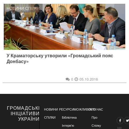
НОВИНИ СПІЛКИ
У Краматорську утворили «Громадський пояс
Донбасу»
0
05.10.2016
ГРОМАДСЬКІ
НОВИНИ
РЕСУРСИ
МОЖЛИВОСТІ
ПРО НАС
ІНІЦІАТИВИ
СПІЛКИ
Бібліотека
Про
УКРАЇНИ
Інтерв’ю
Спілку
МИ