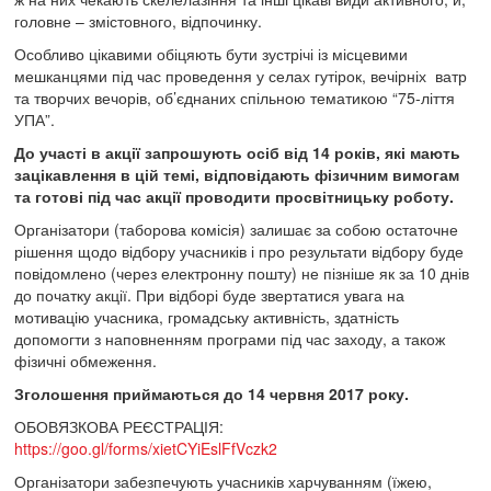
головне – змістовного, відпочинку.
Особливо цікавими обіцяють бути зустрічі із місцевими
мешканцями під час проведення у селах гутірок, вечірніх ватр
та творчих вечорів, об’єднаних спільною тематикою “75-ліття
УПА”.
До участі в акції запрошують осіб від 14 років, які мають
зацікавлення в цій темі, відповідають фізичним вимогам
та готові під час акції проводити просвітницьку роботу.
Організатори (таборова комісія) залишає за собою остаточне
рішення щодо відбору учасників і про результати відбору буде
повідомлено (через електронну пошту) не пізніше як за 10 днів
до початку акції. При відборі буде звертатися увага на
мотивацію учасника, громадську активність, здатність
допомогти з наповненням програми під час заходу, а також
фізичні обмеження.
Зголошення приймаються до 14 червня 2017 року.
ОБОВЯЗКОВА РЕЄСТРАЦІЯ:
https://goo.gl/forms/xietCYiEslFfVczk2
Організатори забезпечують учасників харчуванням (їжею,