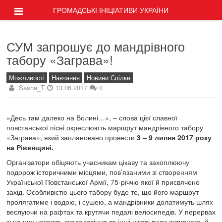
ГРОМАДСЬКІ ІНІЦІАТИВИ УКРАЇНИ
СУМ запрошує до мандрівного
табору «Заграва»!
Можливості
Навчання
Новини Спілки
Sasha_T
13.06.2017
0
«Десь там далеко на Волині…», – слова цієї славної
повстанської пісні окреслюють маршрут мандрівного табору
«Заграва», який заплановано провести
3 – 9 липня 2017 року
на Рівенщині.
Організатори обіцяють учасникам цікаву та захоплюючу
подорож історичними місцями, пов’язаними зі створенням
Української Повстанської Армії, 75-річчю якої й присвячено
захід. Особливістю цього табору буде те, що його маршрут
пролягатиме і водою, і сушею, а мандрівники долатимуть шлях
веслуючи на рафтах та крутячи педалі велосипедів. У перервах
ж на них чекають скелелазіння та інші цікаві види активного, й,