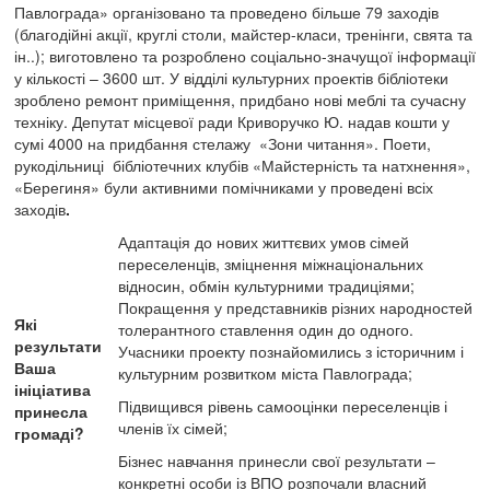
Павлограда» організовано та проведено більше 79 заходів
(благодійні акції, круглі столи, майстер-класи, тренінги, свята та
ін..); виготовлено та розроблено соціально-значущої інформації
у кількості – 3600 шт. У відділі культурних проектів бібліотеки
зроблено ремонт приміщення, придбано нові меблі та сучасну
техніку. Депутат місцевої ради Криворучко Ю. надав кошти у
сумі 4000 на придбання стелажу «Зони читання». Поети,
рукодільниці бібліотечних клубів «Майстерність та натхнення»,
«Берегиня» були активними помічниками у проведені всіх
заходів
.
Адаптація до нових життєвих умов сімей
переселенців, зміцнення міжнаціональних
відносин, обмін культурними традиціями;
Покращення у представників різних народностей
Які
толерантного ставлення один до одного.
результати
Учасники проекту познайомились з історичним і
Ваша
культурним розвитком міста Павлограда;
ініціатива
Підвищився рівень самооцінки переселенців і
принесла
членів їх сімей;
громаді?
Бізнес навчання принесли свої результати –
конкретні особи із ВПО розпочали власний