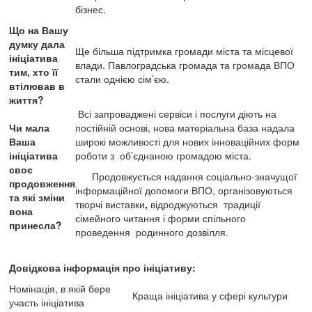
бізнес.
Що на Вашу
думку дала
Ще більша підтримка громади міста та місцевої
ініціатива
влади. Павлоградська громада та громада ВПО
тим, хто її
стали однією сім’єю.
втілював в
життя?
Всі запроваджені сервіси і послуги діють на
Чи мала
постійній основі, нова матеріальна база надала
Ваша
широкі можливості для нових
інноваційних форм
ініціатива
роботи з об’єднаною громадою міста.
своє
Продовжується надання соціально-значущої
продовження
інформаційної допомоги ВПО, організовуються
та які зміни
творчі виставки
,
відроджуються традиції
вона
сімейного читання і форми спільного
принесла?
проведення родинного дозвілля.
Довідкова інформація про ініціативу:
Номінація, в якій бере
Краща ініціатива у сфері культури
участь ініціатива