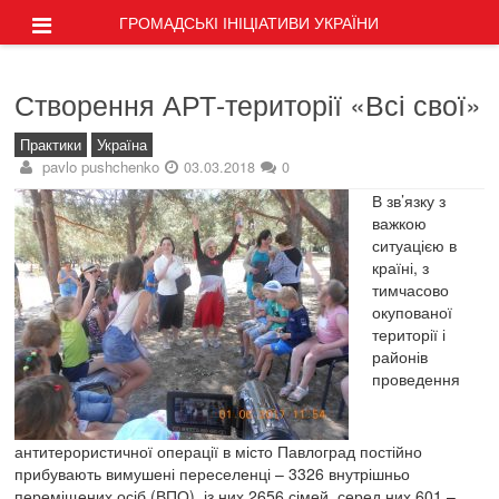
ГРОМАДСЬКІ ІНІЦІАТИВИ УКРАЇНИ
Створення АРТ-території «Всі свої»
Практики
Україна
pavlo pushchenko
03.03.2018
0
В зв’язку з
важкою
ситуацією в
країні, з
тимчасово
окупованої
території і
районів
проведення
антитерористичної операції в місто Павлоград постійно
прибувають вимушені переселенці
–
3326 внутрішньо
переміщених осіб (ВПО), із них 2656 сімей, серед них 601 –