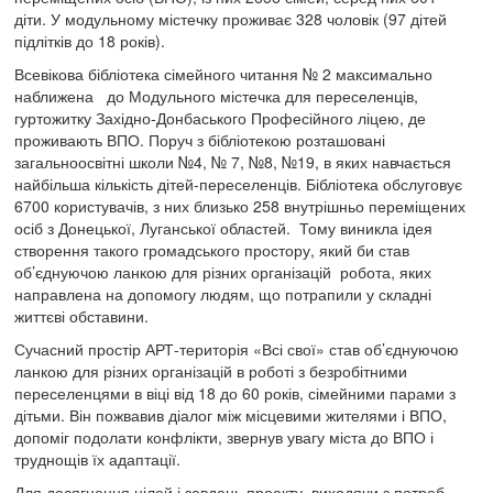
діти. У модульному містечку проживає 328 чоловік (97 дітей
підлітків до 18 років).
Всевікова бібліотека сімейного читання № 2 максимально
наближена до Модульного містечка для переселенців,
гуртожитку Західно-Донбаського Професійного ліцею, де
проживають ВПО. Поруч з бібліотекою розташовані
загальноосвітні школи №4, № 7, №8, №19, в яких навчається
найбільша кількість дітей-переселенців. Бібліотека обслуговує
6700 користувачів, з них близько 258 внутрішньо переміщених
осіб з Донецької, Луганської областей.
Тому виникла ідея
створення такого громадського простору, який би став
об’єднуючою ланкою для різних організацій робота, яких
направлена на допомогу людям, що потрапили у складні
життєві обставини.
Сучасний простір АРТ-територія «Всі свої» став об’єднуючою
ланкою для різних організацій в роботі з безробітними
переселенцями в віці від 18 до 60 років, сімейними парами з
дітьми. Він пожвавив діалог між місцевими жителями і ВПО,
допоміг подолати конфлікти, звернув увагу міста до ВПО і
труднощів їх адаптації.
Для досягнення цілей і завдань проекту, виходячи з потреб