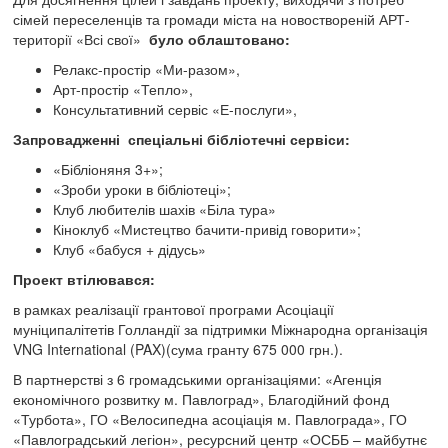
сімей переселенців та громади міста на новоствореній АРТ-
території «Всі свої»
було облаштовано:
Релакс-простір «Ми-разом»,
Арт-простір «Тепло»,
Консультативний сервіс «Е-послуги»,
Запровадженні спеціальні бібліотечні сервіси:
«Бібліоняня 3+»;
«Зроби уроки в бібліотеці»;
Клуб любителів шахів «Біла тура»
Кіноклуб «Мистецтво бачити-привід говорити»;
Клуб «бабуся + дідусь»
Проект втілювався:
в рамках реалізації грантової програми Асоціації
муніципалітетів Голландії за підтримки Міжнародна організація
VNG International (PAX)(сума гранту 675 000 грн.).
В партнерстві з 6 громадськими організаціями: «Агенція
економічного розвитку м. Павлоград», Благодійний фонд
«Турбота», ГО «Велосипедна асоціація м. Павлограда», ГО
«Павлоградський легіон», ресурсний центр «ОСББ – майбутнє