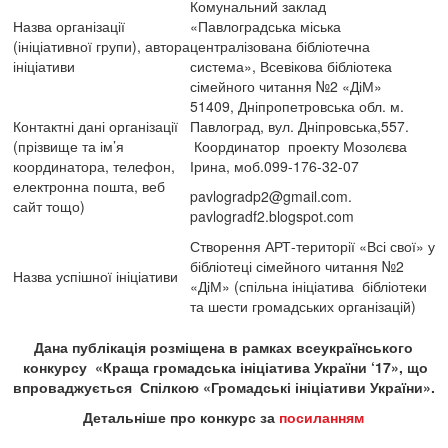
Комунальний заклад
Назва організації
«Павлоградська міська
(ініціативної групи), автора
централізована бібліотечна
ініціативи
система», Всевікова бібліотека
сімейного читання №2 «ДіМ»
51409, Дніпропетровська обл. м.
Контактні дані організації
Павлоград, вул. Дніпровська,557.
(прізвище та ім’я
Координатор проекту Мозолєва
координатора, телефон,
Ірина, моб.099-176-32-07
електронна пошта, веб
pavlogradp2@gmail.com
.
сайт тощо)
pavlogradf2.blogspot.com
Створення АРТ-території «Всі свої» у
бібліотеці сімейного читання №2
Назва успішної ініціативи
«ДіМ» (спільна ініціатива бібліотеки
та шести громадських організацій)
Дана публікація розміщена в рамках всеукраїнського
конкурсу «Краща громадська ініціатива України ‘17», що
впроваджується Спілкою «Громадські ініціативи України».
Детальніше про конкурс за
посиланням