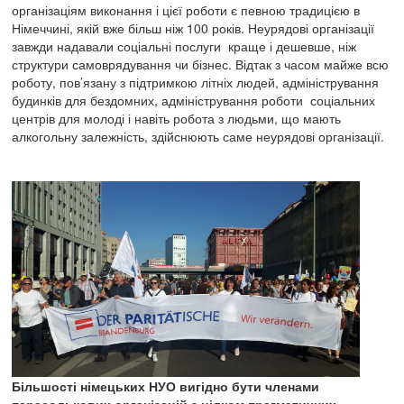
організаціям виконання і цієї роботи є певною традицією в
Німеччині, якій вже більш ніж 100 років. Неурядові організації
завжди надавали соціальні послуги краще і дешевше, ніж
структури самоврядування чи бізнес. Відтак з часом майже всю
роботу, пов’язану з підтримкою літніх людей, адміністрування
будинків для бездомних, адміністрування роботи соціальних
центрів для молоді і навіть робота з людьми, що мають
алкогольну залежність, здійснюють саме неурядові організації.
Більшості німецьких НУО вигідно бути членами