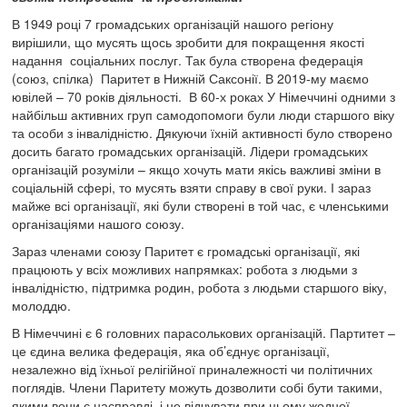
В 1949 році 7 громадських організацій нашого регіону
вирішили, що мусять щось зробити для покращення якості
надання соціальних послуг. Так була створена федерація
(союз, спілка) Паритет в Нижній Саксонії. В 2019-му маємо
ювілей – 70 років діяльності. В 60-х роках У Німеччині одними з
найбільш активних груп самодопомоги були люди старшого віку
та особи з інвалідністю. Дякуючи їхній активності було створено
досить багато громадських організацій. Лідери громадських
організацій розуміли – якщо хочуть мати якісь важливі зміни в
соціальній сфері, то мусять взяти справу в свої руки. І зараз
майже всі організації, які були створені в той час, є членськими
організаціями нашого союзу.
Зараз членами союзу Паритет є громадські організації, які
працюють у всіх можливих напрямках: робота з людьми з
інвалідністю, підтримка родин, робота з людьми старшого віку,
молоддю.
В Німеччині є 6 головних парасолькових організацій. Партитет –
це єдина велика федерація, яка об’єднує організації,
незалежно від їхньої релігійної приналежності чи політичних
поглядів. Члени Паритету можуть дозволити собі бути такими,
якими вони є насправді, і не відчувати при цьому жодної