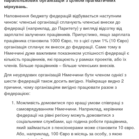
парасолькових організацій з цілком прагматичних
міркувань.
Наповнення бюджету федерацій відбувається наступним
чином: членські організації сплачують членські внески до
федерації (наприклад, до Паритету) у вигляді відсотку від
зарплатні залучених працівників. Припустимо, якщо зарплата
працівника становила 1000 Євро, то з цієї суми 1% (10 Євро)
організація сплачує як внесок до федерації. Саме тому в
Німеччині дуже важливим показником успішності федерації є
кількість працівників, які працюють у рамках проектів, або їх
членів. Більше працівників – більше членських внесків.
Для неурядових організацій Німеччини бути членом однієї з
шести федерацій також досить вигідно. Найкраще видно 2
причини, чому організаціям вигідно працювати разом з
федерацією:
Можливість домовитися про кращі умови співпраці з
самоврядуванням Німеччини. Наприклад, керівники
федерації на рівні регіону можуть домовитися з
соціальними службами, що година роботи працівника,
який займається з пенсіонерами може становити 10 євро.
Або, наприклад, 100 Євро в місяць за особу, з якою