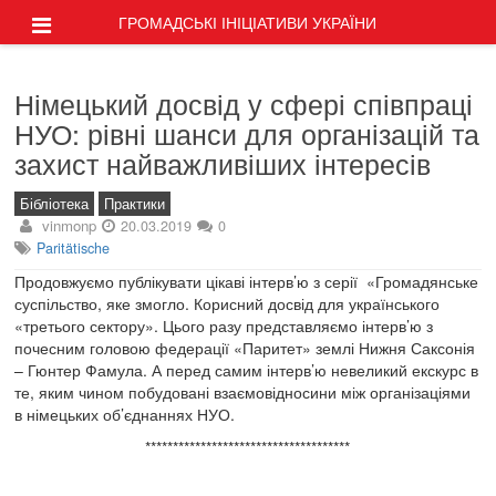
ГРОМАДСЬКІ ІНІЦІАТИВИ УКРАЇНИ
Німецький досвід у сфері співпраці
НУО: рівні шанси для організацій та
захист найважливіших інтересів
Бібліотека
Практики
vinmonp
20.03.2019
0
Paritätische
Продовжуємо публікувати цікаві інтерв’ю з серії «Громадянське
суспільство, яке змогло. Корисний досвід для українського
«третього сектору». Цього разу представляємо інтерв’ю з
почесним головою федерації «Паритет» землі Нижня Саксонія
– Гюнтер Фамула. А перед самим інтерв’ю невеликий екскурс в
те, яким чином побудовані взаємовідносини між організаціями
в німецьких об’єднаннях НУО.
*************************************