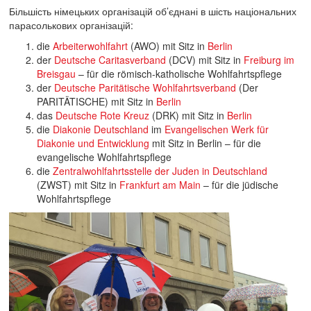
Більшість німецьких організацій об’єднані в шість національних
парасолькових організацій:
die
Arbeiterwohlfahrt
(AWO) mit Sitz in
Berlin
der
Deutsche Caritasverband
(DCV) mit Sitz in
Freiburg im
Breisgau
– für die römisch-katholische Wohlfahrtspflege
der
Deutsche Paritätische Wohlfahrtsverband
(Der
PARITÄTISCHE) mit Sitz in
Berlin
das
Deutsche Rote Kreuz
(DRK) mit Sitz in
Berlin
die
Diakonie Deutschland
im
Evangelischen Werk für
Diakonie und Entwicklung
mit Sitz in Berlin – für die
evangelische Wohlfahrtspflege
die
Zentralwohlfahrtsstelle der Juden in Deutschland
(ZWST) mit Sitz in
Frankfurt am Main
– für die jüdische
Wohlfahrtspflege