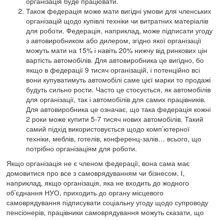
організація буде працювати.
Також федерація може мати вигідні умови для членських
організацій щодо купівлі техніки чи витратних матеріалів
для роботи. Федерація, наприклад, може підписати угоду
з автовиробником або дилером, згідно якої організації
можуть мати на 15% і навіть 20% нижчу від ринкових цін
вартість автомобілів. Для автовиробника це вигідно, бо
якщо в федерації 9 тисяч організацій, і потенційно всі
вони купуватимуть автомобілі саме цієї марки то продажі
будуть сильно рости. Часто це стосується, як автомобілів
для організації, так і автомобілів для самих працівників.
Для автовиробника це означає, що така федерація кожні
2 роки може купити 5-7 тисяч нових автомобілів. Такий
самий підхід використовується щодо комп’ютерної
техніки, меблів, готелів, конференц-залів… всього, що
потрібно організаціям для роботи.
Якщо організація не є членом федерації, вона сама має
домовитися про все з самоврядуванням чи бізнесом. І,
наприклад, якщо організація, яка не входить до жодного
об’єднання НУО, приходить до органу місцевого
самоврядування підписувати соціальну угоду щодо супроводу
пенсіонерів, працівники самоврядування можуть сказати, що