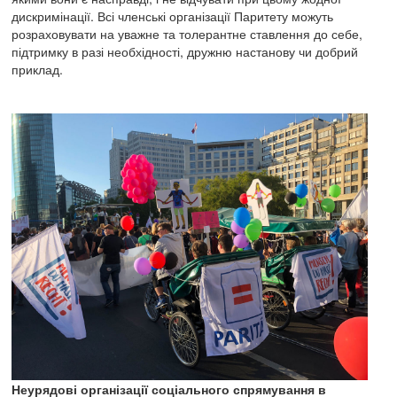
дискримінації. Всі членські організації Паритету можуть
розраховувати на уважне та толерантне ставлення до себе,
підтримку в разі необхідності, дружню настанову чи добрий
приклад.
Неурядові організації соціального спрямування в