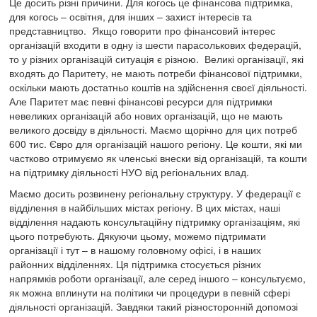
Це досить різні причини. Для когось це фінансова підтримка,
для когось – освітня, для інших – захист інтересів та
представництво. Якщо говорити про фінансовий інтерес
організацій входити в одну із шести парасолькових федерацій,
то у різних організацій ситуація є різною. Великі організації, які
входять до Паритету, не мають потреби фінансової підтримки,
оскільки мають достатньо коштів на здійснення своєї діяльності.
Але Паритет має певні фінансові ресурси для підтримки
невеликих організацій або нових організацій, що не мають
великого досвіду в діяльності. Маємо щорічно для цих потреб
600 тис. Євро для організацій нашого регіону. Це кошти, які ми
частково отримуємо як членські внески від організацій, та кошти
на підтримку діяльності НУО від регіональних влад.
Маємо досить розвинену регіональну структуру. У федерації є
відділення в найбільших містах регіону. В цих містах, наші
відділення надають консультаційну підтримку організаціям, які
цього потребують. Дякуючи цьому, можемо підтримати
організації і тут – в нашому головному офісі, і в наших
районних відділеннях. Ця підтримка стосується різних
напрямків роботи організації, але серед іншого – консультуємо,
як можна вплинути на політики чи процедури в певній сфері
діяльності організацій. Завдяки такий різносторонній допомозі