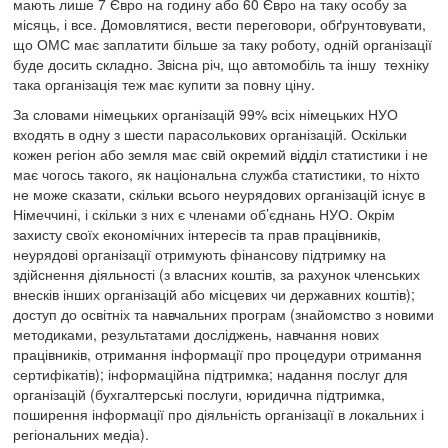
мають лише 7 Євро на годину або 60 Євро на таку особу за
місяць, і все. Домовлятися, вести переговори, обґрунтовувати,
що ОМС має заплатити більше за таку роботу, одній організації
буде досить складно. Звісна річ, що автомобіль та іншу техніку
така організація теж має купити за повну ціну.
За словами німецьких організацій 99% всіх німецьких НУО
входять в одну з шести парасолькових організацій. Оскільки
кожен регіон або земля має свій окремий відділ статистики і не
має чогось такого, як національна служба статистики, то ніхто
не може сказати, скільки всього неурядових організацій існує в
Німеччині, і скільки з них є членами об’єднань НУО. Окрім
захисту своїх економічних інтересів та прав працівників,
неурядові організації отримують фінансову підтримку на
здійснення діяльності (з власних коштів, за рахунок членських
внесків інших організацій або місцевих чи державних коштів);
доступ до освітніх та навчальних програм (знайомство з новими
методиками, результатами досліджень, навчання нових
працівників, отримання інформації про процедури отримання
сертифікатів); інформаційна підтримка; надання послуг для
організацій (бухгалтерські послуги, юридична підтримка,
поширення інформації про діяльність організації в локальних і
регіональних медіа).