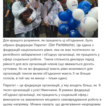
Для кращого розуміння, як працюють ці об’єднання, було
обрано федерацію Паритет (Der Paritätische). Це єдина з
федерацій національного рівня, яка не має політичного чи
релігійного забарвлення і об’єднує організації, які працюють у
сфері соціальної роботи. Також спільнота декларує підхід
рівності для всіх організацій-членів (що вважається досить
суттєвим, бо не всі федерації мають рівні можливості для
організацій: інколи великі об’єднання мають 3 чи більше
голосів, в той час як менші – тільки один).
Паритет – це федерація організацій, у яку входять більш, як 9
тисяч організацій з усієї Німеччини. В рамках федерації
об’єднані організації, які працюють у соціальній сфер,і
виконуючи на замовлення місцевого самоврядування роботу в
цьому напрямку. Можна сказати, що делегування неурядовим