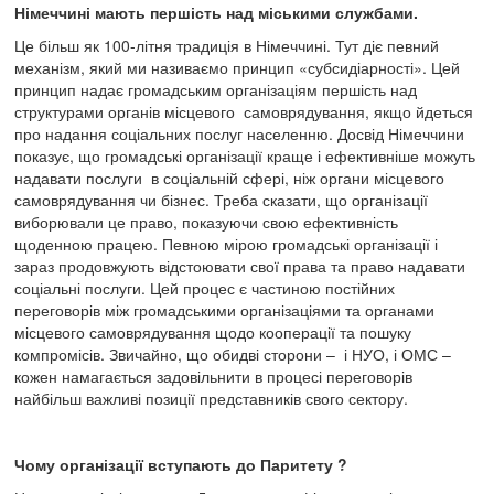
Німеччині мають першість над міськими службами.
Це більш як 100-літня традиція в Німеччині. Тут діє певний
механізм, який ми називаємо принцип «субсидіарності». Цей
принцип надає громадським організаціям першість над
структурами органів місцевого самоврядування, якщо йдеться
про надання соціальних послуг населенню. Досвід Німеччини
показує, що громадські організації краще і ефективніше можуть
надавати послуги в соціальній сфері, ніж органи місцевого
самоврядування чи бізнес. Треба сказати, що організації
виборювали це право, показуючи свою ефективність
щоденною працею. Певною мірою громадські організації і
зараз продовжують відстоювати свої права та право надавати
соціальні послуги. Цей процес є частиною постійних
переговорів між громадськими організаціями та органами
місцевого самоврядування щодо кооперації та пошуку
компромісів. Звичайно, що обидві сторони – і НУО, і ОМС –
кожен намагається задовільнити в процесі переговорів
найбільш важливі позиції представників свого сектору.
Чому організації вступають до Паритету ?