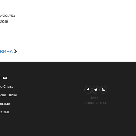
иносить
obal
ОВИНА
 НАС
о Спілку
ени Спілки
МИ У
СОЦМЕРЕЖАХ
нтакти
я ЗМІ