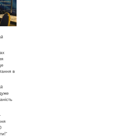
ий
дах
ля
ще
тання в
ей
 дуже
аність
—
ння
0
ти!”