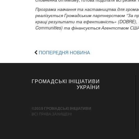
Програма навчання та наставництва для громадя
реалізується Громадським партнерством “За пр
кращі результати та ефективність» (DOBRE), щ
Communities) та фінансується Агентством США
ПОПЕРЕДНЯ НОВИНА
ГРОМАДСЬКІ ІНІЦІАТИВИ
УКРАЇНИ
©2019 ГРОМАДСЬКІ ІНІЦІАТИВИ
ВСІ ПРАВА ЗАХИЩЕНІ