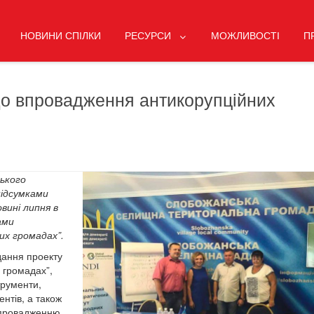
НОВИНИ СПІЛКИ
РЕСУРСИ
МОЖЛИВОСТІ
П
о впровадження антикорупційних
ького
підсумками
вині липня в
ами
них громадах”
.
вдання проекту
х громадах”,
струменти,
нтів, а також
 впровадженню