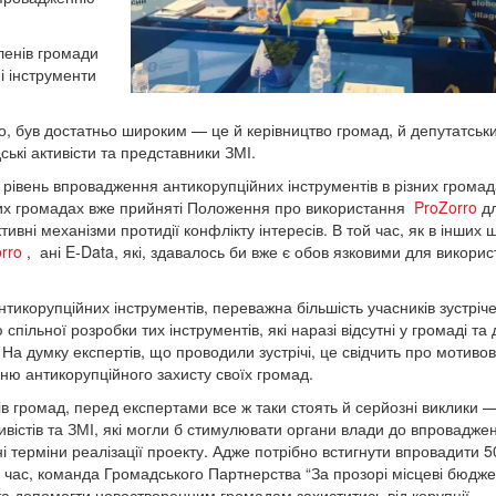
ленів громади
і інструменти
о, був достатньо широким — це й керівництво громад, й депутатськ
ські активісти та представники ЗМІ.
о рівень впровадження антикорупційних інструментів в різних грома
дних громадах вже прийняті Положення про використання
ProZorro
д
ивні механізми протидії конфлікту інтересів. В той час, як в інших 
rro
, ані E-Data, які, здавалось би вже є обов язковими для викорис
нтикорупційних інструментів, переважна більшість учасників зустріч
пільної розробки тих інструментів, які наразі відсутні у громаді та
На думку експертів, що проводили зустрічі, це свідчить про мотивов
нню антикорупційного захисту своїх громад.
в громад, перед експертами все ж таки стоять й серйозні виклики 
ивістів та ЗМІ, які могли б стимулювати органи влади до впровадже
і терміни реалізації проекту. Адже потрібно встигнути впровадити 5
же час, команда Громадського Партнерства “За прозорі місцеві бюдже
та допомогти новостворенним громадам захиститись від корупції.