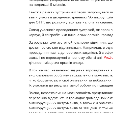
на подальші 5 місяців,
Також в рамках зустрічей експерти запрошували ч
взяти участь в дводенних тренінгах “Антикорупційн
для ОТГ”, що розпочнуться вже напочатку серпня.
Склад учасників проведенних зустрічей, як правил
корпус, й співробітники виконавчих органів, громад
За результатами зустрічей, експерти відмітили, щ
достатньо сильно відрізняється. Наприклад, в о
проведення навіть допорогових закупіель й є ефект
взагалі не впроваджені в повному обсязі ані
ProZo
дільності місцевих органів влади.
В той же час, незалежно від рівня впровадження а
висловлювали особливу зацікавленість можливістю с
чітко формулювали свої очікування та побажання. 
їх учасників до результативної роботи по підвище
Звісно, незважаючи на мотивованість представникі
переважна відсутність в громадах громадських акт
антикорупційних інструментів, а також є й обмежен
антикорупційних інструментів за 100 днів. В той 
сповненна оптимізму, готова подолати всі ризики 