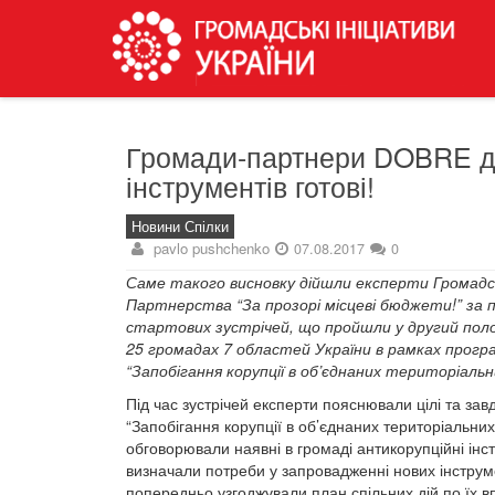
Громади-партнери DOBRE д
інструментів готові!
Новини Спілки
pavlo pushchenko
07.08.2017
0
Саме такого висновку дійшли експерти Громадс
Партнерства “За прозорі місцеві бюджети!” за 
стартових зустрічей, що пройшли у другий поло
25 громадах 7 областей України в рамках прогр
“Запобігання корупції в об’єднаних територіаль
Під час зустрічей експерти пояснювали цілі та за
“Запобігання корупції в об’єднаних територіальни
обговорювали наявні в громаді антикорупційні ін
визначали потреби у запровадженні нових інструме
попередньо узгоджували план спільних дій по їх