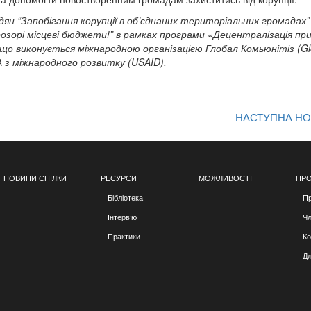
н “Запобігання корупції в об’єднаних територіальних громадах”
озорі місцеві бюджети!” в рамках програми «Децентралізація пр
о виконується міжнародною організацією Глобал Комьюнітіз (Gl
 з міжнародного розвитку (USAID).
НАСТУПНА Н
НОВИНИ СПІЛКИ
РЕСУРСИ
МОЖЛИВОСТІ
ПРО
Бібліотека
Пр
Інтерв’ю
Чл
Практики
Ко
Дл