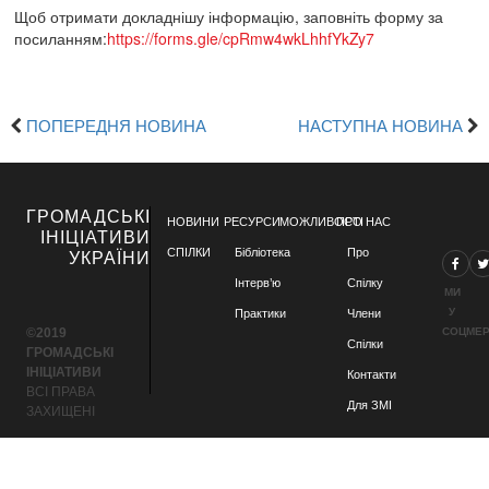
Щоб отримати докладнішу інформацію, заповніть форму за
посиланням:
https://forms.gle/cpRmw4wkLhhfYkZy7
ПОПЕРЕДНЯ НОВИНА
НАСТУПНА НОВИНА
ГРОМАДСЬКІ
НОВИНИ
РЕСУРСИ
МОЖЛИВОСТІ
ПРО НАС
ІНІЦІАТИВИ
СПІЛКИ
Бібліотека
Про
УКРАЇНИ
Інтерв’ю
Спілку
МИ
У
Практики
Члени
©2019
СОЦМЕ
Спілки
ГРОМАДСЬКІ
ІНІЦІАТИВИ
Контакти
ВСІ ПРАВА
Для ЗМІ
ЗАХИЩЕНІ