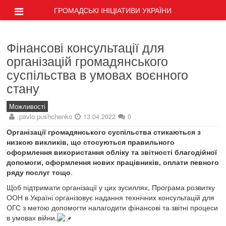
ГРОМАДСЬКІ ІНІЦІАТИВИ УКРАЇНИ
Фінансові консультації для
організацій громадянського
суспільства в умовах воєнного
стану
Можливості
pavlo pushchenko
13.04.2022
0
Організації громадянського суспільства стикаються з
низкою викликів, що стосуються правильного
оформлення використання обліку та звітності благодійної
допомоги, оформлення нових працівників, оплати певного
ряду послуг тощо
.
Щоб підтримати організації у цих зусиллях, Програма розвитку
ООН в Україні організовує надання технічних консультацій для
ОГС з метою допомогти налагодити фінансові та звітні процеси
в умовах війни.