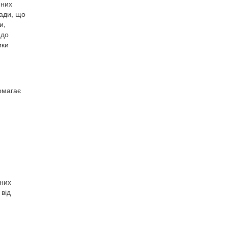
йних
мади, що
и,
 до
ики
я
омагає
рних
 від