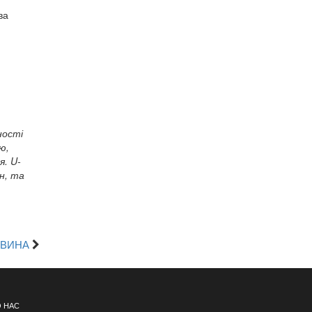
ва
ності
ю,
я. U-
н, та
ОВИНА
 НАС