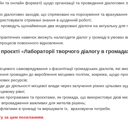
айн та онлайн форматі) щодо організації та проведення діалогових з
 діалогових заходів, що спрямовані на порозуміння та врахування
ористовувати отримані знання в щоденній роботі;
 та проведуть щонайменше два модеровані діалоги на актуальну для
практичних навичок зможуть налагодити діалог у громаді в умовах 
 процесів повоєнного відновлення.
проєкті «Лабораторії творчого діалогу в громада
ісцевого самоврядування з фасилітації громадських діалогів, які зм
чення громадян до вироблення місцевих політик, зокрема, щодо про
кових ресурсів;
ди до діяльності місцевої влади через залучення різних цільових ау
сцевому рівні;
ми програмами та проєктами, як громада, що використовує дієві ме
 впровадження важливих для жителів рішень;
фліктами в громаді та вирішувати їх, враховуючи потреби.
ту за цим посиланням
.