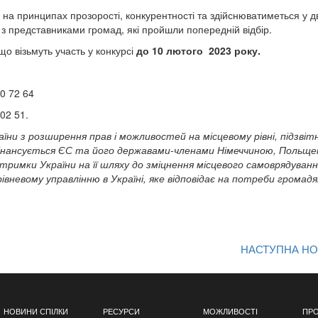
я на принципах прозорості, конкурентності та здійснюватиметься у д
д з представниками громад, які пройшли попередній відбір.
що візьмуть участь у конкурсі
до 10 лютого 2023 року.
60 72 64
 02 51.
їни з розширення прав і можливостей на місцевому рівні, підзвіт
інансується ЄС та його державами-членами Німеччиною, Польще
тримки України на її шляху до зміцнення місцевого самоврядуванн
вневому управлінню в Україні, яке відповідає на потреби громадя
НАСТУПНА Н
НОВИНИ СПІЛКИ
РЕСУРСИ
МОЖЛИВОСТІ
ПРО