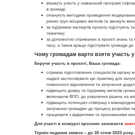
візьмуть участь у навчальній програмі (офл
в громаді;
опанують методики проведення модерованих
різних груп місцевих жителів та зможуть вик
за підтримки експертів проєкту підготують
тематику;
за допомогою отриманих в проєкті знань та 
часу, а також краще підготувати громади до
Чому громадам варто взяти участь у 
Беручи участь в проєкті, Ваша громада:
отримає підготовлених спеціалістів органу м
надалі застосовувати цю практику для залу
повоєнного відновлення та залучення додат
підвищить довіру та підтримку жителів грома
включаючи ВПО, до ухвалення рішень на мі
підвищить потенціал співпраці з міжнародни
залучення громадян до процесу розробки та
працювати з відкритими та прихованими кон
Для участі в конкурсі просимо заповнити
анке
Термін подання заявок – до 30 січня 2023 року.