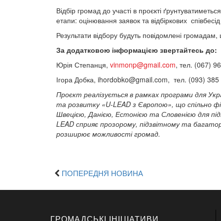
Відбір громад до участі в проєкті ґрунтуватиметьс
етапи: оцінювання заявок та відбіркових співбесі
Результати відбору будуть повідомлені громадам, 
За додатковою інформацією звертайтесь до:
Юрія Степанця,
vinmonp@gmail.com
, тел. (067) 9
Ігора Добка,
ihordobko@gmail.com
, тел. (093) 385
Проєкт реалізується в рамках програми для Укра
та розвитку «U-LEAD з Європою», що спільно ф
Швецією, Данією, Естонією та Словенією для під
LEAD сприяє прозорому, підзвітному та багаторі
розширює можливості громад.
ПОПЕРЕДНЯ НОВИНА
ГРОМАДСЬКІ ІНІЦІАТИВИ