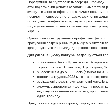
Порозуміння та згуртованість всередині громади –
атак ворога, який різними засобами намагається ро
зможуть вчасно та ефективно залучити нових мешк
посилення кадрового потенціалу, залучення додатк
потенційних конфліктів в період інформаційних в
щодо ухвалення рішень на місцевому рівні, громад
України.
Одним з таких інструментів є професійно фасиліто
врахування потреб різних груп місцевих жителів т
краще підготувати громади до процесів повоєнног
Для участі в цьому конкурсі запрошуються гр
з Вінницької, Івано-Франківської, Закарпатськ
Тернопільської, Черкаської, Чернівецької, Че
з населенням до 50 000 осіб (станом на 01.
станом на грудень 2022 мають зареєстрован
зацікавлені в реальному залученні жителів 
зможуть запропонувати до участі у проєкті 
підрозділів виконавчого комітету, профільн
однієї громади.
Представники відібраних громад упродовж лютого