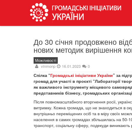
До 30 січня продовжено від
нових методик вирішення ко
Можливості
vinmonp
16.01.2023
0
Спілка “
Громадські ініціативи України
” за під
громад для участі в проєкті “Лабораторії тво
як важливого інструменту місцевого самовряд
представників бізнесу, громадських організац
Після повномасштабного вторгнення росії, українсь
витримку. Кожна громада, що не знаходиться в окуп
внутрішньо переміщених осіб та в міру своїх можл
населення в самих громадах збільшилась на 50-100
транспорт, соціальну сферу, подекуди виникають 