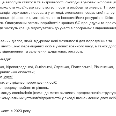
 це запорука стійкості та витривалості сьогодні в умовах інформаці
зколоти українське суспільство, посіяти розбрат та зневіру. Ті гро
анців, отримають переваги у вигляді: зменшення соціальної напруг
ових фінансових, матеріальних та інвестиційних ресурсів, стійкість
оєн. Опанувавши загальноприйняті в країнах ЄС процедури та практ
и зможуть краще підготуватись до участі в програмах з відновленн
ваний діалог, який відкриває нові можливості для порозуміння та
а внутрішньо переміщених осіб в умовах воєнного часу, а також доп
о відновлення та залучення додаткових ресурсів.
омади:
ої, Кіровоградської, Львівської, Одеської, Полтавської, Рівненської,
рнігівської областей;
01.2022);
их внутрішньо переміщених осіб;
до процесу прийняття рішень;
команду спеціалістів (команда може включати представників структу
их комунальних установ/підприємств) у складі щонайменше двох осіб
-жовтня 2023 року: