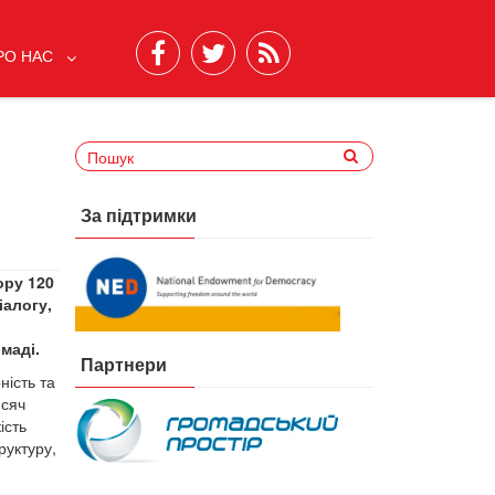
РО НАС
За підтримки
ору 120
іалогу,
омаді.
Партнери
ність та
исяч
ість
руктуру,