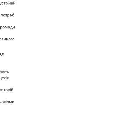
устрічей
 потреб
 громади
воєнного
х»
ожуть
цесів
диторій,
ханізми