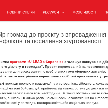
НОВИНИ СПІЛКИ
РЕСУРСИ
МОЖЛИВОСТІ
П
бір громад до проєкту з впровадження
нфліктів та посилення згуртованості
тримки
програми «U-LEAD з Європою»
оголошує конкурс з відб
рчого діалогу в громадах“. Проєкт спрямований на посилення д
ування для врахування потреб різних груп місцевих жителів,
ій, а також внутрішньо переміщених осіб, які проживають у гр
кі громади проявили надзвичайну згуртованість, зібраність, солідар
ації чи зоні бойових дій, прийняла від кількох сотень до десятків т
ивостей забезпечила всім необхідним. За таких обставин часто кільк
%, а інколи і в кілька разів. Збільшилось навантаження на інфраст
розбіжності у поглядах, настороженість або соціальна напруга.