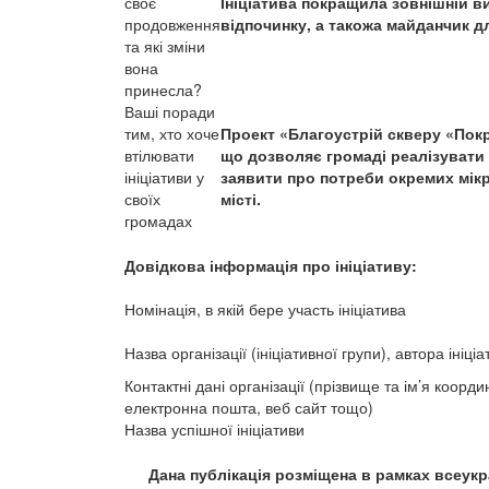
своє
Ініціатива покращила зовнішній в
продовження
відпочинку, а такожа майданчик дл
та які зміни
вона
принесла?
Ваші поради
тим, хто хоче
Проект «Благоустрій скверу «Пок
втілювати
що дозволяє громаді реалізувати в
ініціативи у
заявити про потреби окремих мік
своїх
місті.
громадах
Довідкова інформація про ініціативу:
Номінація, в якій бере участь ініціатива
Назва організації (ініціативної групи), автора ініціа
Контактні дані організації (прізвище та ім’я коорд
електронна пошта, веб сайт тощо)
Назва успішної ініціативи
Дана публікація розміщена в рамках всеукр