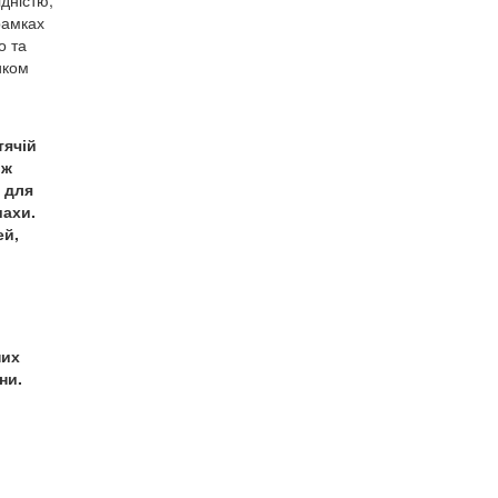
ідністю,
рамках
о та
иком
тячій
ож
 для
шахи.
ей,
них
ни.