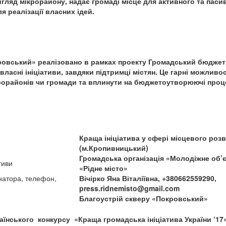
игляд мікрорайону, надає громаді місце для активного та паси
я реалізації власних ідей.
ровський» реалізовано в рамках проекту Громадський бюджет 
ласні ініціативи, завдяки підтримці містян. Це гарні можливос
рорайонів чи громади та вплинути на бюджетоутворюючі проц
Краща ініціатива у сфері місцевого роз
(м.Кропивницький)
Громадська організація «Молодіжне об’
тиви
«Рідне місто»
инатора, телефон,
Вічірко Яна Віталіївна, +380662559290,
press.ridnemisto@gmail.com
Благоустрій скверу «Покровський»
аїнського конкурсу «Краща громадська ініціатива України ‘17