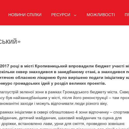
НОВИНИ СПІЛКИ
РЕСУРСИ
МОЖЛИВОСТІ
П
ський»
 2017 році в місті Кропивницький впровадили бюджет участі мі
скільки сквер знаходився в занедбаному стані, а знаходився п
итячою обласною лікарнею було вирішено подати ініціативу н
онкурс громадських ідей у розділ великих проектів.
лагоустрій зеленої зони в рамках Громадського бюджету міста. Скве
асу був найзанедбанішим у місті, після його реконструкції – там про
ізноманітні заходи і можуть відпочивати люди різного віку.
 рамках ініціативи в сквері облаштовано 4 зони відпочинку – спорти
айданчик, дитячий майданчик, шаховий майданчик та сцена для
 доріжки, встановлено лави, урни для сміття, проведено зовнішнє