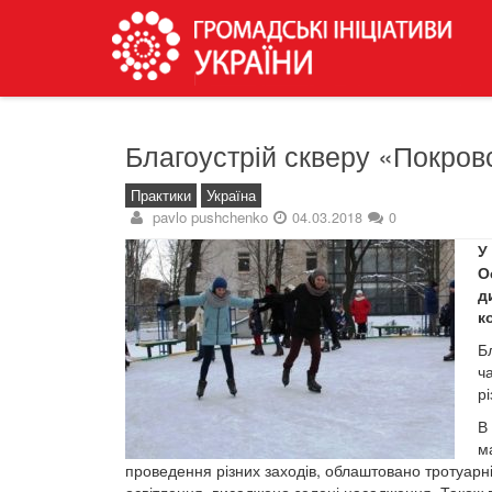
Благоустрій скверу «Покров
Практики
Україна
pavlo pushchenko
04.03.2018
0
У
О
д
к
Б
ч
р
В
м
проведення різних заходів, облаштовано тротуарні