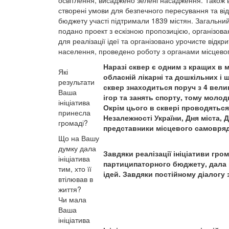
освітлення, висаджено зелені насадження. Також в 
створені умови для безпечного пересування та відп
бюджету участі підтримали 1839 містян. Загальний
подано проект з ескізною пропозицією, організова
для реалізації ідеї та організовано урочисте відкр
населення, проведено роботу з органами місцево
Наразі сквер є одним з кращих в м
Які
обласній лікарні та дошкільних і 
результати
сквер знаходиться поруч з 4 вели
Ваша
ігор та занять спорту, тому молод
ініціатива
Окрім цього в сквері проводяться 
принесла
Незалежності України, Дня міста, 
громаді?
представники місцевого самовряд
Що на Вашу
думку дала
Завдяки реалізації ініціативи гр
ініціатива
партиципаторного бюджету, дала 
тим, хто її
ідей. Завдяки постійному діалогу 
втілював в
життя?
Чи мала
Ваша
ініціатива