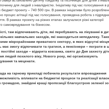
сквері встановлено дитячу гойдалку та пісочницю для дітей з інвал
очинку для людей з інвалідністю. Ініціативу під час голосування в 
 бюджет проекту – 740 500 грн. В рамках ініціативи було розроблен
но процес агітації під час голосування, проведена робота з підрядн
иття. В рамках проекту на різних етапах залучалися різні категорії
го самоврядування та бізнесом.
істі, там відпочивають діти, які перебувають на лікуванні в ди
шкільних навчальних заходів, які знаходиться неподалеку. Так
кими мікрорайонами приватного сектору, в яких відсутні місця
ь має змогу відпочивати та гратися, а пенсіонери – пограти в 
постійні заходи – відкрита ковзанка, свято до Дня захисту діт
Дня людей похилого віку, Нового року, які організовують
ування та меценати.
омада на гарному прикладі побачила результати впровадження
можливість впливати на бюджетні процеси та реалізації влас
з громадою, знайдені кращі пропозиції благоустрою зеленої зо