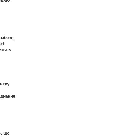
вного
міста,
ті
еси в
витку
єднання
», що