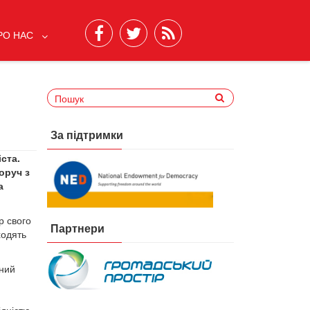
РО НАС
За підтримки
ста.
оруч з
а
р свого
Партнери
ходять
вний