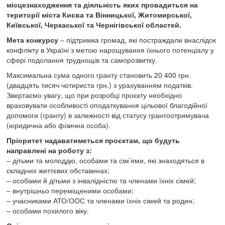
місцезнаходження та діяльність яких провадиться на
території міста Києва та Вінницької, Житомирської,
Київської, Черкаської та Чернігівської областей.
Мета конкурсу
– підтримка громад, які постраждали внаслідок
конфлікту в Україні з метою нарощування їхнього потенціалу у
сфері подолання труднощів та саморозвитку.
Максимальна сума одного гранту становить 20 400 грн.
(двадцять тисяч чотириста грн.) з урахуванням податків.
Звертаємо увагу, що при розробці проєкту необхідно
враховувати особливості оподаткування цільової благодійної
допомоги (гранту) в залежності від статусу грантоотримувача
(юридична або фізична особа).
Пріоритет надаватиметься проєктам, що будуть
направлені на роботу з:
– дітьми та молоддю, особами та сім’ями, які знаходяться в
складних життєвих обставинах;
– особами й дітьми з інвалідністю та членами їхніх сімей;
– внутрішньо переміщеними особами;
– учасниками АТО/ООС та членами їхніх сімей та родин;
– особами похилого віку.