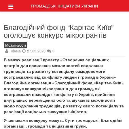
ГРОМАДСЬКІ ІНІЦІАТИВИ УКРАЇНИ
Благодійний фонд “Карітас-Київ”
оголошує конкурс мікрогрантів
Можливості
olesia
27.03.2020
0
В межах реалізації проєкту «Створення соціальних
центрів для посилення можливостей подолання
труднощів та розвитку потенціалу самодопомоги
постраждалих від конфлікту людей і громад в Україні»
Благодійна організація «Благодійний фонд «Карітас-Київ»
оголошує конкурс мікрогрантів для громад, які
постраждали внаслідок конфлікту в Україні, прийняли
внутрішньо переміщених осіб та шукають можливості
щодо подолання труднощів, розвитку свого потенціалу та
реалізації соціально-значущих ініціатив.
Учасниками конкурсу можуть бути громадські, благодійні
організації, громади та ініціативні групи,