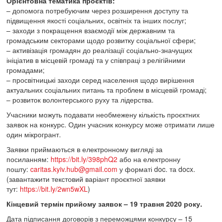
Орієнтовна тематика проєктів:
– допомога потребуючим через розширення доступу та
підвищення якості соціальних, освітніх та інших послуг;
– заходи з покращення взаємодії між державним та
громадським секторами щодо розвитку соціальної сфери;
– активізація громадян до реалізації соціально-значущих
ініціатив в місцевій громаді та у співпраці з релігійними
громадами;
– просвітницькі заходи серед населення щодо вирішення
актуальних соціальних питань та проблем в місцевій громаді;
– розвиток волонтерського руху та лідерства.
Учасники можуть подавати необмежену кількість проєктних
заявок на конкурс. Один учасник конкурсу може отримати лише
один мікрогрант.
Заявки приймаються в електронному вигляді за
посиланням:
https://bit.ly/398phQ2
або на електронну
пошту:
caritas.kyiv.hub@gmail.com
у форматі doc. та docx.
(завантажити текстовий варіант проєктної заявки
тут:
https://bit.ly/2wn5wXL
)
Кінцевий термін прийому заявок – 19 травня 2020 року.
Дата підписання договорів з переможцями конкурсу – 15