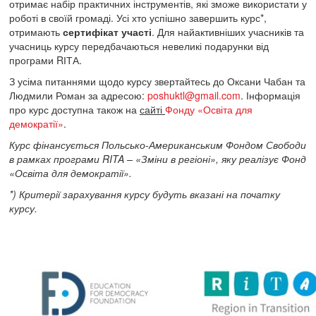
отримає набір практичних інструментів, які зможе використати у
роботі в своїй громаді. Усі хто успішно завершить курс*,
отримають
сертифікат участі
. Для найактивніших учасників та
учасниць курсу передбачаються невеликі подарунки від
програми RІТА.
З усіма питаннями щодо курсу звертайтесь до Оксани Чабан та
Людмили Роман за адресою:
poshuktl@gmail.com
. Інформація
про курс доступна також на
сайті
Фонду «Освіта для
демократії»
.
Курс фінансується Польсько-Американським Фондом Свободи
в рамках програми
RITA
– «Зміни в регіоні», яку реалізує Фонд
«Освіта для демократії».
*)
Критерії зарахування курсу будуть вказані на початку
курсу
.