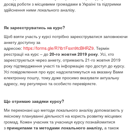
досвід роботи з місцевими громадами в Україні та підтримки
здійснення ними локального аналізу.
Як зареєструватись на курс
?
Щоб взяти участь у курсі потрібно зареєструватися заповнюючи
анкету доступну за
адресою:
https://forms.gle/R7ib1Fsxn9tcBHRZ9
. Термін
реєстрації на курс – до
20-го жовтня 2019 року
. Усі, хто
зареєструються через анкету, отримають 21-го жовтня 2019
року підтвердження участі та інформацію про доступ до курсу.
Усі повідомлення про курс надсилатимуться на вказану Вами
електронну пошту, тому дуже просимо вказувати актуальну
адресу, яку регулярно та особисто перевіряєте.
Що отримаю завдяки курсу?
Ми переконані що методи локального аналізу допомагають у
якісному плануванні діяльності на користь розвитку місцевих
громад. Кожен учасник та учасниця курсу познайомитися
з
принципами та методами локального аналізу,
а також