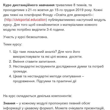
Курс дистанційного навчання
триватиме 8 тижнів, та
проходитиме з 21-го жовтня до 15-го грудня 2019 року. Кожні
два тижні на платформі Фонду «Освіта для демократії»:
(
http://civicportal.education
) публікуватимемо наступний модуль
курсу. Для того щоб ознайомитися з матеріалами кожного
модулю потрібно виділити 3-4 години.
Участь у курсі безкоштовна.
Теми курсу:
Що таке локальний аналіз? Для чого його
використовувати та які цілі можна досягти.
Вміння ставити запитання.
Нестандартні інструменти дослідження думки та потреб
громади.
Цікаві та нестандартні методи опитування –
продовження. Підсумки та практичні дії
На курс складається декілька компонентів:
Знання
– у кожному модулі пропонуємо певний обсяг
інформації у цікавому форматі. Можете очікувати презентацій,