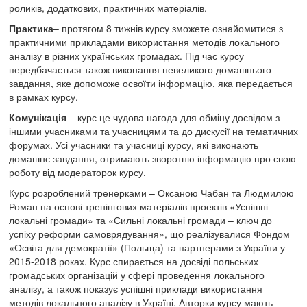
роликів, додаткових, практичних матеріалів.
Практика
– протягом 8 тижнів курсу зможете ознайомитися з
практичними прикладами використання методів локального
аналізу в різних українських громадах. Під час курсу
передбачається також виконання невеликого домашнього
завдання, яке допоможе освоїти інформацію, яка передається
в рамках курсу.
Комунікація
– курс це чудова нагода для обміну досвідом з
іншими учасниками та учасницями та до дискусії на тематичних
форумах. Усі учасники та учасниці курсу, які виконають
домашнє завдання, отримають зворотню інформацію про свою
роботу від модераторок курсу.
Курс розроблений тренерками – Оксаною Чабан та Людмилою
Роман на основі тренінгових матеріалів проектів «Успішні
локальні громади» та «Сильні локальні громади – ключ до
успіху реформи самоврядування», що реалізувалися Фондом
«Освіта для демократії» (Польща) та партнерами з України у
2015-2018 роках. Курс спирається на досвіді польських
громадських організацій у сфері проведення локального
аналізу, а також показує успішні приклади використання
методів локального аналізу в Україні. Авторки курсу мають