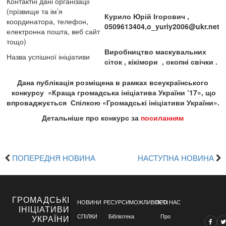
Контактні дані організації
(прізвище та ім’я
Курило Юрій Ігорович ,
координатора, телефон,
0509613404,
o_yuriy2006@ukr.net
електронна пошта, веб сайт
тощо)
Виробництво маскувальних
Назва успішної ініціативи
сіток , кікімори , окопні свічки .
Дана публікація розміщена в рамках всеукраїнського
конкурсу «Краща громадська ініціатива України ‘17», що
впроваджується Спілкою «Громадські ініціативи України».
Детальніше про конкурс за
посиланням
ПОПЕРЕДНЯ НОВИНА
НАСТУПНА НОВИНА
ГРОМАДСЬКІ
НОВИНИ
РЕСУРСИ
МОЖЛИВОСТІ
ПРО НАС
ІНІЦІАТИВИ
СПІЛКИ
Бібліотека
Про
УКРАЇНИ