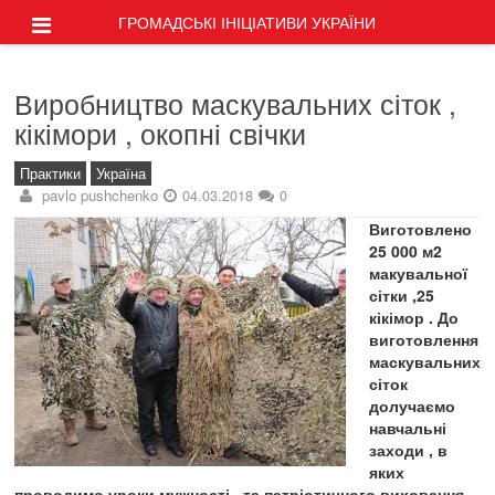
ГРОМАДСЬКІ ІНІЦІАТИВИ УКРАЇНИ
Виробництво маскувальних сіток ,
кікімори , окопні свічки
Практики
Україна
pavlo pushchenko
04.03.2018
0
Виготовлено
25 000 м2
макувальної
сітки ,25
кікімор . До
виготовлення
маскувальних
сіток
долучаємо
навчальні
заходи , в
яких
проводимо уроки мужності , та патріотичного виховання .