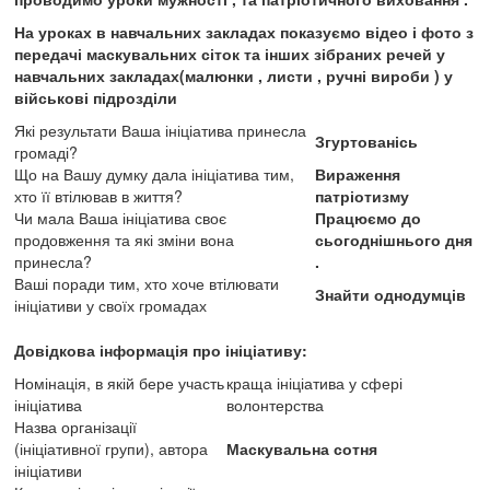
На уроках в навчальних закладах показуємо відео і фото з
передачі маскувальних сіток та інших зібраних речей у
навчальних закладах(малюнки , листи , ручні вироби ) у
військові підрозділи
Які результати Ваша ініціатива принесла
Згуртованісь
громаді?
Що на Вашу думку дала ініціатива тим,
Вираження
хто її втілював в життя?
патріотизму
Чи мала Ваша ініціатива своє
Працюємо до
продовження та які зміни вона
сьогоднішнього дня
принесла?
.
Ваші поради тим, хто хоче втілювати
Знайти однодумців
ініціативи у своїх громадах
Довідкова інформація про ініціативу:
Номінація, в якій бере участь
краща ініціатива у сфері
ініціатива
волонтерства
Назва організації
(ініціативної групи), автора
Маскувальна сотня
ініціативи