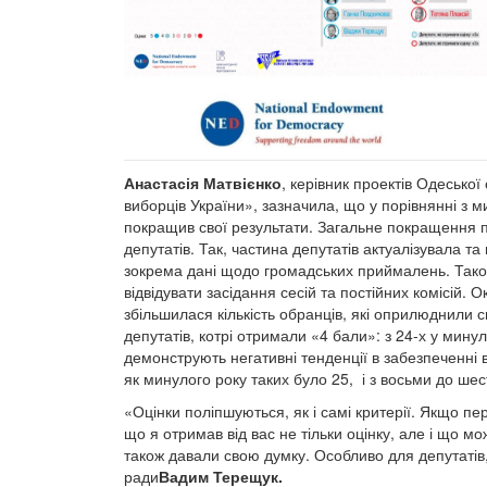
Анастасія Матвієнко
, керівник проектів Одеської
виборців України», зазначила, що у порівнянні з 
покращив свої результати. Загальне покращення п
депутатів. Так, частина депутатів актуалізувала т
зокрема дані щодо громадських приймалень. Також 
відвідувати засідання сесій та постійних комісій.
збільшилася кількість обранців, які оприлюднили св
депутатів, котрі отримали «4 бали»: з 24-х у минуло
демонструють негативні тенденції в забезпеченні ві
як минулого року таких було 25, і з восьми до шес
«Оцінки поліпшуються, як і самі критерії. Якщо п
що я отримав від вас не тільки оцінку, але і що мо
також давали свою думку. Особливо для депутатів, 
ради
Вадим Терещук.