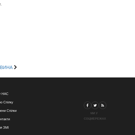
.
ОВИНА
 НАС
о Спілку
ени Спілки
МИ У
СОЦМЕРЕЖАХ
нтакти
я ЗМІ