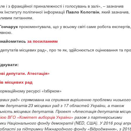
ле і з фракційної приналежності і голосувань в залі», – зазначив
ик Інституту політичної інформації
Павло Колотвін
, який зазначив,
ечливим питанням.
Гончарук
прокоментувала, що у всьому світі саме робота експертів,
ивною.
ознайомитись
за посиланням
депутатів місцевих рад», про те як, здійснюється оцінювання та про
ідкувати:
еві депутати. Атестація»
ів місцевих рад
ормаційному ресурсі «Ізбірком»
евих рад» спрямована на сприяння вирішенню проблеми низького 
ям депутатів 23 місцевих рад з 17 областей України, а також
льність місцевих депутатів. Проект «Атестація депутатів місце
ією ВГО «Комітет виборців України»
разом з партнерськими
имки Національного фонду демократії (NED, США). У 2016 році апр
ї області за підтримки Міжнародного фонду «Відродження», з 201