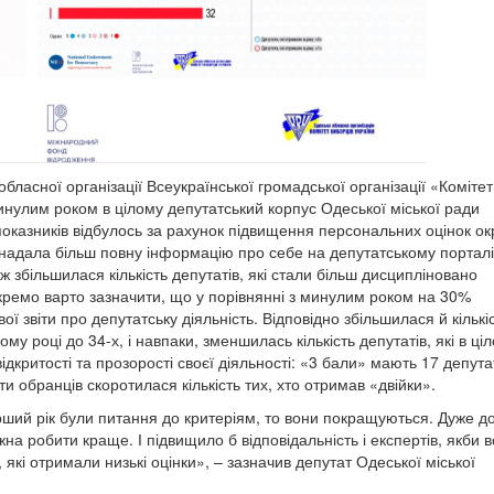
 обласної організації Всеукраїнської громадської організації «Комітет
минулим роком в цілому депутатський корпус Одеської міської ради
оказників відбулось за рахунок підвищення персональних оцінок о
а надала більш повну інформацію про себе на депутатському порталі
збільшилася кількість депутатів, які стали більш дисципліновано
 Окремо варто зазначити, що у порівнянні з минулим роком на 30%
ої звіти про депутатську діяльність. Відповідно збільшилася й кількі
му році до 34-х, і навпаки, зменшилась кількість депутатів, які в ці
дкритості та прозорості своєї діяльності: «3 бали» мають 17 депутат
ти обранців скоротилася кількість тих, хто отримав «двійки».
ерший рік були питання до критеріям, то вони покращуються. Дуже д
жна робити краще. І підвищило б відповідальність і експертів, якби 
які отримали низькі оцінки», – зазначив депутат Одеської міської