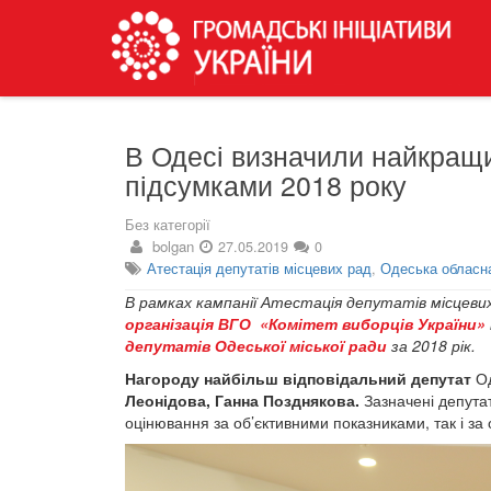
В Одесі визначили найкращи
підсумками 2018 року
Без категорії
bolgan
27.05.2019
0
Атестація депутатів місцевих рад
,
Одеська обласна
В рамках кампанії Атестація депутатів місцеви
організація ВГО «Комітет виборців України»
депутатів Одеської міської ради
за 2018 рік.
Нагороду найбільш відповідальний депутат
Од
Леонідова, Ганна Позднякова.
Зазначені депутат
оцінювання за об’єктивними показниками, так і за 