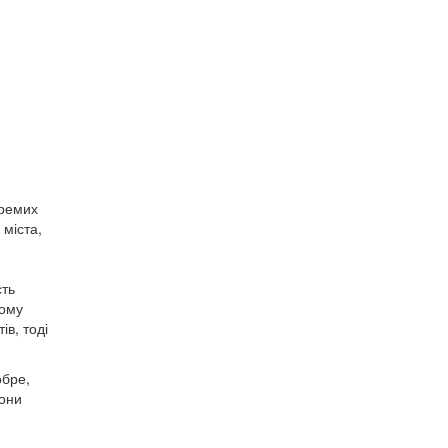
кремих
 міста,
сть
лому
ів, тоді
обре,
вони