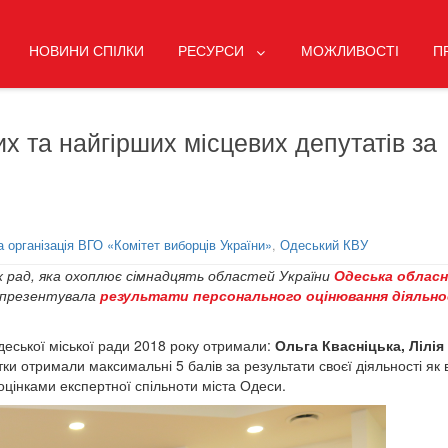
НОВИНИ СПІЛКИ
РЕСУРСИ
МОЖЛИВОСТІ
П
х та найгірших місцевих депутатів за
 організація ВГО «Комітет виборців України»
,
Одеський КВУ
х рад, яка охоплює сімнадцять областей України
Одеська обласн
презентувала
результати персонального оцінювання діяльно
еської міської ради 2018 року отримали:
Ольга Квасніцька, Лілія
ки отримали максимальні 5 балів за результати своєї діяльності як 
оцінками експертної спільноти міста Одеси.