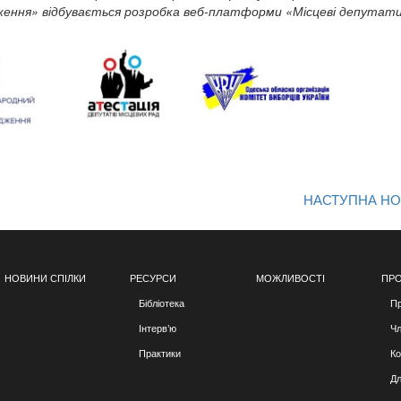
ження» відбувається розробка веб-платформи «Місцеві депутати
НАСТУПНА Н
НОВИНИ СПІЛКИ
РЕСУРСИ
МОЖЛИВОСТІ
ПРО
Бібліотека
Пр
Інтерв’ю
Чл
Практики
Ко
Дл