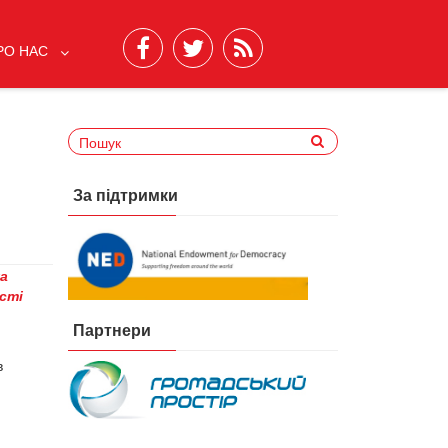
РО НАС
За підтримки
а
сті
Партнери
в