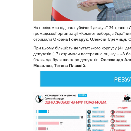
Як повідомив під час публічної дискусії 24 травня
громадської організації «Комітет виборців України
отримали
Оксана Гончарук
,
Олексій Єремиця
,
О
При цьому більшість депутатського корпусу (41 деп
депутатів (17) отримали посередню оцінку – «3 б
бали» здобули шестеро депутатів:
Олександр Ал
Мозолєв
,
Тетяна Плаксій
.