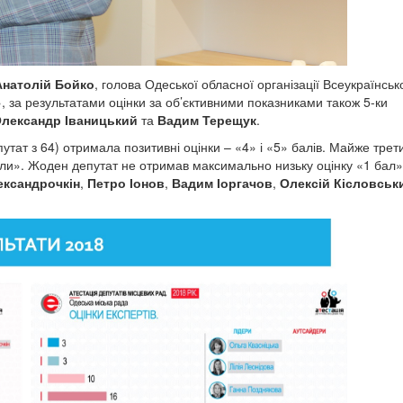
Анатолій Бойко
, голова Одеської обласної організації Всеукраїнськ
», за результатами оцінки за об’єктивними показниками також 5-ки
лександр Іваницький
та
Вадим Терещук
.
утат з 64) отримала позитивні оцінки – «4» і «5» балів. Майже трет
али». Жоден депутат не отримав максимально низьку оцінку «1 бал»
ександрочкін
,
Петро Іонов
,
Вадим Іоргачов
,
Олексій Кісловськ