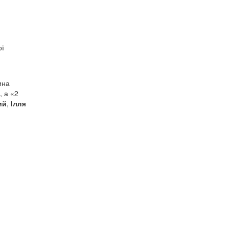
ої
ина
, а «2
ий
,
Ілля