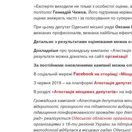
«Експерти виходили не тільки з особистої оцінки, а
політолог
Геннадій Чижов.
Його підтримав керівн
оцінки знижують часто і за голосування по супер
При цьому депутат Одеської міської ради
Оксана 
визнаних професіоналів, визнана найбільш ефект
Детально з результатами оцінювання можна 
Докладніше
про громадську кампанію «Атестація 
результати можна дізнатись на сайті
організації
За постійними оновленнями кампанії можна сл
В соціальній мережі
Facebook на сторінці «Місц
З червня 2019 – на платформі
Атестація депутат
В розділі
«Атестація місцевих депутатів»
на інф
Громадська кампанія «Атестація депутатів місц
відкритості, прозорості та підзвітності виборц
підвищення поінформованості громадян про дія
рад» реалізується
Одеською обласною організац
організаціями з 16-ти регіонів України за підтр
методології відбулася в місцевих радах Одесько