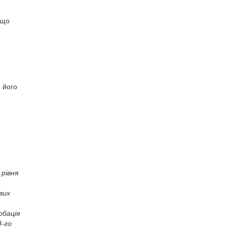
 що
 його
рівня
вих
обація
8-го