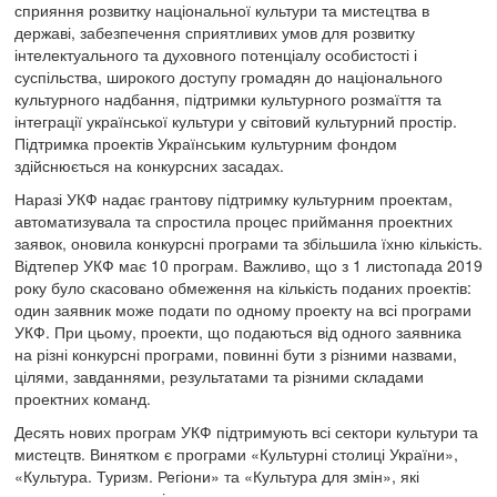
сприяння розвитку національної культури та мистецтва в
державі, забезпечення сприятливих умов для розвитку
інтелектуального та духовного потенціалу особистості і
суспільства, широкого доступу громадян до національного
культурного надбання, підтримки культурного розмаїття та
інтеграції української культури у світовий культурний простір.
Підтримка проектів Українським культурним фондом
здійснюється на конкурсних засадах.
Наразі УКФ надає грантову підтримку культурним проектам,
автоматизувала та спростила процес приймання проектних
заявок, оновила конкурсні програми та збільшила їхню кількість.
Відтепер УКФ має 10 програм. Важливо, що з 1 листопада 2019
року було скасовано обмеження на кількість поданих проектів:
один заявник може подати по одному проекту на всі програми
УКФ. При цьому, проекти, що подаються від одного заявника
на різні конкурсні програми, повинні бути з різними назвами,
цілями, завданнями, результатами та різними складами
проектних команд.
Десять нових програм УКФ підтримують всі сектори культури та
мистецтв. Винятком є програми «Культурні столиці України»,
«Культура. Туризм. Регіони» та «Культура для змін», які