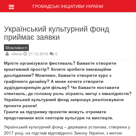
ГРОМАДСЬКІ ІНІЦІАТИВИ УКРАЇНИ
Український культурний фонд
приймає заявки
Можливості
olesia
27.12.2019
0
Мрієте організувати фестиваль? Бажаєте створити
креативний простір? Хочете зробити інноваційне
дослідження? Можливо, бажаєте створити курс з
графічного дизайну? А може хочете створити
аудіодискрипцію для фільму? Чи бажаєте поставити
спектакль, де головну роль зіграють митці з інвалідністю?
Український культурний фонд запрошує реалізовувати
проекти разом!
Гранти на підтримку проектів можуть отримати
представники всіх секторів культури та мистецтв.
Український культурний фонд ‒ державна установа, створена у
2017 році, на підставі відповідного Закону України, з метою