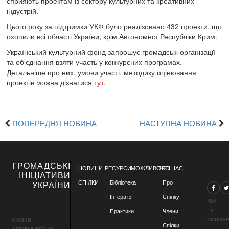
сприяють проектам із сектору культурних та креативних
індустрій.
Цього року за підтримки УКФ було реалізовано 432 проекти, що
охопили всі області України, крім Автономної Республіки Крим.
Український культурний фонд запрошує громадські організації
та об’єднання взяти участь у конкурсних програмах.
Детальніше про них, умови участі, методику оцінювання
проектів можна дізнатися
тут
.
ПОПЕРЕДНЯ НОВИНА
НАСТУПНА НОВИНА
ГРОМАДСЬКІ
НОВИНИ
РЕСУРСИ
МОЖЛИВОСТІ
ПРО НАС
ІНІЦІАТИВИ
СПІЛКИ
Бібліотека
Про
УКРАЇНИ
Інтерв’ю
Спілку
МИ
У
Практики
Члени
©2019
СОЦМЕ
Спілки