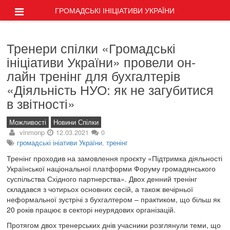
ГРОМАДСЬКІ ІНІЦІАТИВИ УКРАЇНИ
Тренери спілки «Громадські
ініціативи України» провели он-
лайн тренінг для бухгалтерів
«Діяльність НУО: як не загубитися
в звітності»
Можливості
Новини Спілки
vinmonp
12.03.2021
0
громадські ініативи України
,
тренінг
Тренінг проходив на замовлення проєкту «Підтримка діяльності
Української національної платформи Форуму громадянського
суспільства Східного партнерства». Двох денний тренінг
складався з чотирьох основних сесій, а також вечірньої
неформальної зустрічі з бухгалтером – практиком, що більш як
20 років працює в секторі неурядових організацій.
Протягом двох тренерських днів учасники розглянули теми, що