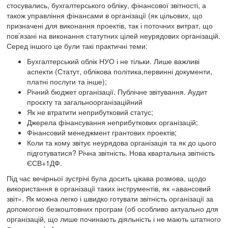
стосувались, бухгалтерського обліку, фінансової звітності, а
також управління фінансами в організації (як цільових, що
призначені для виконання проектів, так і поточних витрат, що
пов’язані на виконання статутних цілей неурядових організацій.
Серед іншого це були такі практичні теми:
Бухгалтерський облік НУО і не тільки. Лише важливі
аспекти (Статут, облікова політика,первинні документи,
платні послуги та інше);
Річний бюджет організації. Публічне звітування. Аудит
проєкту та загальноорганізаційний
Як не втратити неприбутковий статус;
Джерела фінансування неприбуткових організацій;
Фінансовий менеджмент грантових проектів;
Коли та кому звітує неурядова організація та як до цього
підготуватися? Річна звітність. Нова квартальна звітність
ЄСВ+1ДФ.
Під час вечірньої зустрічі була досить цікава розмова, щодо
використання в організації таких інструментів, як «авансовий
звіт». Як можна легко і швидко готувати звітність організації за
допомогою безкоштовних програм (об особливо актуально для
організацій, що лише починають діяльність і не мають штатного