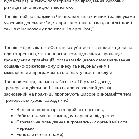
бухгалтера). А також поговорили про врахування курсових
різниць при операціях з валютою.
Тренінг вийшов надзвичайно цікавим і практичним і за відгуками
учасників допоможе їм, як при підготовці та складанні звітності
так і в фінансовому плануванні в організації.
Тренінг «Діяльність НУО: як не загубитися в звітності» це лише
один з тренінгів, які тренерська команда спілки, пропонує
громадським організацій, органам місцевого самоврядування,
соціально-орієнтованому бізнесу та національним і
міжнародним програмам та фондам у якості послуги.
Тренери спілки, що мають більш як 10 річний досвід
тренерської діяльності, і що важливо власний досвід
заснований на практиці, пропонують широке різноманіття тем
тренерських курсів, серед яких:
Ведення переговорів та прийняття рішень;
Робота в команді: командоутворення, лідерство;
Стратегічне планування в громадських організаціях та
мережах;
Робота з волонтерами;