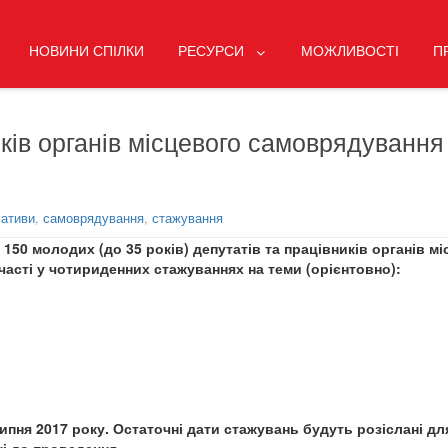
НОВИНИ СПІЛКИ
РЕСУРСИ
МОЖЛИВОСТІ
П
ів органів місцевого самоврядування
іативи
,
самоврядування
,
стажування
50 молодих (до 35 років) депутатів та працівників органів м
часті у чотириденних стажуваннях на теми (орієнтовно):
пня 2017 року. Остаточні дати стажувань будуть розіслані дл