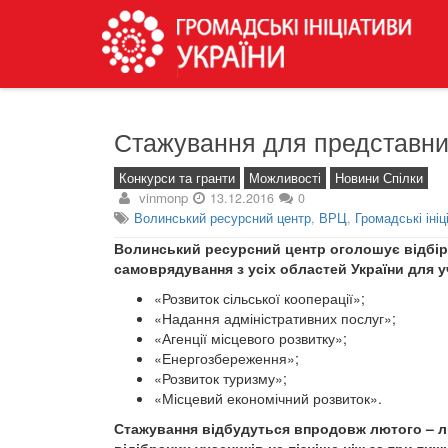
Стажування для представник
Конкурси та гранти
Можливості
Новини Спілки
vinmonp
13.12.2016
0
Волинський ресурсний центр
,
ВРЦ
,
Громадські ініц
Волинський ресурсний центр оголошує відбір 1
самоврядування з усіх областей України для у
«Розвиток сільської кооперації»;
«Надання адміністративних послуг»;
«Агенції місцевого розвитку»;
«Енергозбереження»;
«Розвиток туризму»;
«Місцевий економічний розвиток».
Стажування відбудуться впродовж лютого – ли