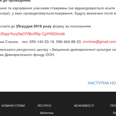
ні до проведення.
ня та харчування учасників стажувань (не відшкодовуються кошти 
ентри), у яких проводитимутьсястажування, будуть визначені після в
діслати до
2
5
грудня 2016 року
форму за посиланням
8zIDqqrYozySisCfYBmRVp-CgYHSGI/edit
ни Стасюк, тел. 050-140-53-16, 096-464-88-33,
vrcrivne@gmail.co
линського ресурсного центру «Зміцнення демократичної культури с
имки Демократичного фонду ООН.
НАСТУПНА Н
НОВИНИ СПІЛКИ
РЕСУРСИ
МОЖЛИВОСТІ
ПРО
Бібліотека
Пр