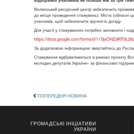
відібраних учасників не пізніше ніж за три тиж
Волинський ресурсний центр забезпечить проживан
до місця проведення стажувань). Міста (обласні ц
учасників, щоб забезпечити зручність доїзду.
Для участі у стажуваннях потрібно заповнити і на
https://docs.google.com/forms/d/11SjxOHZdKP3L2
За додатковою інформацією звертайтесь до Русла
Стажування відбуватиметься в рамках проекту Во
молодих депутатів України» за фінансової підтр
ПОПЕРЕДНЯ НОВИНА
ГРОМАДСЬКІ ІНІЦІАТИВИ
УКРАЇНИ