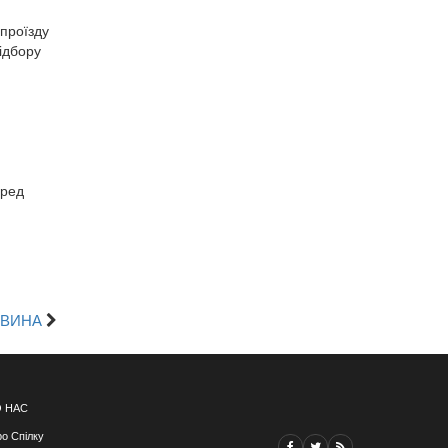
проїзду
ідбору
m
еред
ОВИНА
 НАС
о Спілку