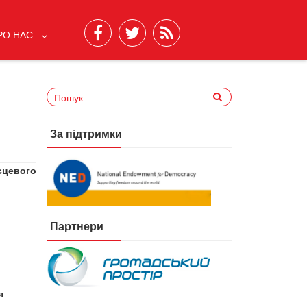
РО НАС
За підтримки
ісцевого
Партнери
я