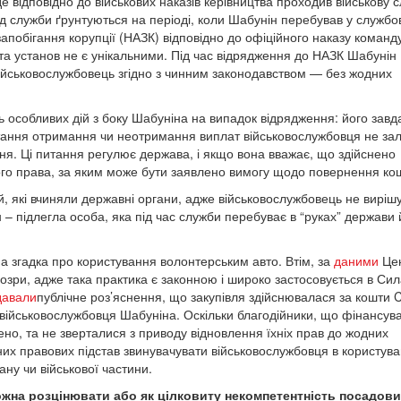
де відповідно до військових наказів керівництва проходив військову 
д служби ґрунтуються на періоді, коли Шабунін перебував у служб
запобігання корупції (НАЗК) відповідно до офіційного наказу команд
та установ не є унікальними. Під час відрядження до НАЗК Шабунін
ійськовослужбовець згідно з чинним законодавством — без жодних
 особливих дій з боку Шабуніна на випадок відрядження: його зав
итання отримання чи неотримання виплат військовослужбовця не за
ння. Ці питання регулює держава, і якщо вона вважає, що здійснено
ного права, за яким може бути заявлено вимогу щодо повернення кош
й, які вчиняли державні органи, адже військовослужбовець не вирішу
 – підлегла особа, яка під час служби перебуває в “руках” держави й
а згадка про користування волонтерським авто. Втім, за
даними
Це
дозри, адже така практика є законною і широко застосовується в Си
давали
публічне роз’яснення, що закупівля здійснювалася за кошти
 військовослужбовця Шабуніна. Оскільки благодійники, що фінансув
ено, та не зверталися з приводу відновлення їхніх прав до жодних
их правових підстав звинувачувати військовослужбовця в користува
ану чи військової частини.
ожна розцінювати або як цілковиту некомпетентність посадових