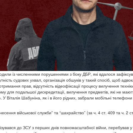
роходили із численними порушеннями з боку ДБР, які вдалося зафіксу
ність судових ухвал, організація обшуків у такий спосіб, щоб адвок
тримання прав, відсутність відеофіксації процесу вилучення технік
му для подальшої дискредитації, вилучення предметів, які не мают
 У Віталія Шабуніна, як і в його рідних, забрали мобільні телефони
сення військової служби” та “шахрайство” (за ч. 4 ст. 409 та ч. 2 ст
ізувався до ЗСУ з перших днів повномасштабної війни, перебував у 