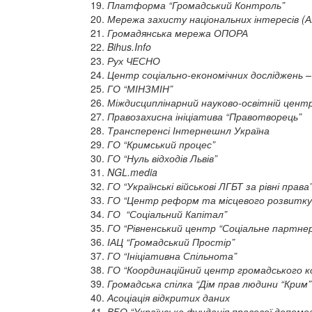
Платформа “Громадський Контроль”
Мережа захисту національних інтересів (
Громадянська мережа ОПОРА
Bihus.Info
Рух ЧЕСНО
Центр соціально-економічних досліджень –
ГО “МІНЗМІН”
Міждисциплінарний науково-освітній центр
Правозахисна ініціатива “Правотворець”
Трансперенсі Інтернешнл Україна
ГО “Кримський процес”
ГО “Нуль відходів Львів”
NGL.media
ГО “Українські військові ЛГБТ за рівні права
ГО “Центр реформ та місцевого розвитку
ГО “Соціальний Капітал”
ГО “Рівненський центр “Соціальне партнер
ІАЦ “Громадський Простір”
ГО “Ініціативна Спільнота”
ГО “Координаційний центр громадського 
Громадська спілка “Дім прав людини “Крим”
Асоціація відкритих даних
ВБО “Українська фундація правової допомо