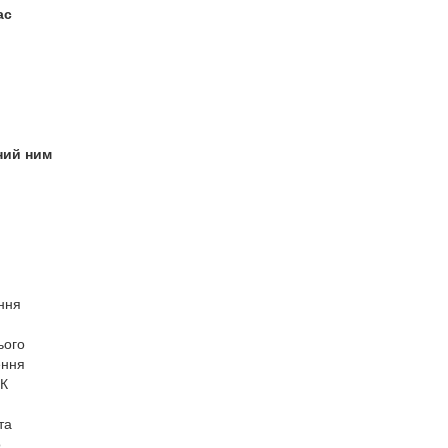
ас
ний ним
ння
ього
ення
ПК
та
о