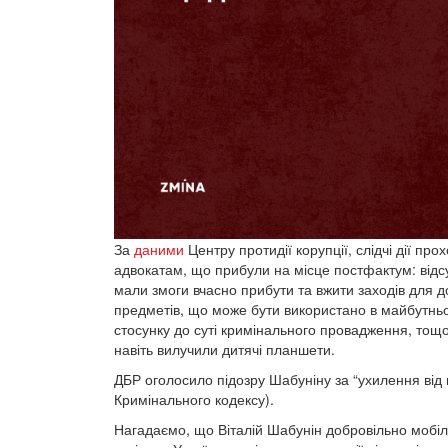
За
даними
Центру протидії корупції, слідчі дії п
адвокатам, що прибули на місце постфактум: відсут
мали змоги вчасно прибути та вжити заходів для до
предметів, що може бути використано в майбутньо
стосунку до суті кримінального провадження, тощо.
навіть вилучили дитячі планшети.
ДБР оголосило підозру Шабуніну за “ухилення від не
Кримінального кодексу).
Нагадаємо, що Віталій Шабунін добровільно мобіл