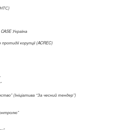
АНТС)
 CASE Україна
 протидії корупції (ACREC)
”
”
ство” (Ініціатива “За чесний тендер”)
контролю”
ги”