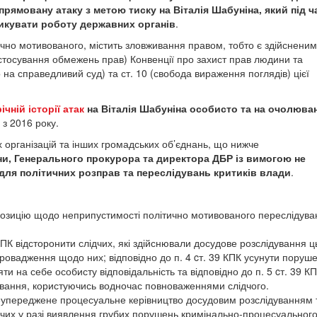
спрямовану атаку з метою тиску на Віталія Шабуніна, який під ч
икувати роботу державних органів
.
чно мотивованого, містить зловживання правом, тобто є здійсненим
астосування обмежень прав) Конвенції про захист прав людини та
 на справедливий суд) та ст. 10 (свобода вираження поглядів) цієї
ічній історії атак
на Віталія Шабуніна особисто та на очолюва
 з 2016 року.
 організацій та інших громадських об’єднань, що нижче
ни, Генерального прокурора та директора ДБР із вимогою не
ля політичних розправ та переслідувань критиків влади
.
позицію щодо неприпустимості політично мотивованого переслідува
 КПК відсторонити слідчих, які здійснювали досудове розслідування ц
ровадження щодо них; відповідно до п. 4 cт. 39 КПК усунути поруш
ти на себе особисту відповідальність та відповідно до п. 5 cт. 39 К
ування, користуючись водночас повноваженнями слідчого.
еупереджене процесуальне керівництво досудовим розслідуванням 
чих у разі виявлення грубих порушень кримінально-процесуальног