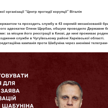
ї організації “Центр протидії корупції” Віталія
сержантом та проходить службу в 43 окремій механізованій бр
 його адвокатки Олени Щербан, обшуки проводило Державне 
ми: за місцем його реєстрації в Києві, де нині проживає родин
оходження служби в Чугуївському районі Харківської області.
едитаційна кампанія проти Шабуніна через анонімні телеграм-