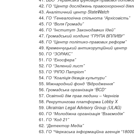
ГО “Центр досліджень правоохоронної діял
Аналітичний центр StateWatch
ГО “Генеалогічна спільнота “Архісовість”
ГО “Воля Громади”
ГО “Інститут Законодавчих Ідей”
Громадський холдинг “ГРУПА ВПЛИВУ”
ГО “Центр політико-правових реформ”
Кременчуцький антикорупційний центр
ГО “ЗОРАКС”
ГО “Екосфера”
ГО “Зелений лист”
ГО “РІПО Патріот”
ГО “Коаліція дієвців культури”
Міжнародний фонд “Відродження”
Громадська організація “BCD”
Освітній дім прав людини – Чернігів
Рекрутингова платформа Lobby X
Ukrainian Legal Advisory Group (ULAG)
ГО “Молодіжна організація “Взаємодія”
ГО “Код 21”
“Детектор Медіа”
ГО “Черкаська інформаційна агенція “18000