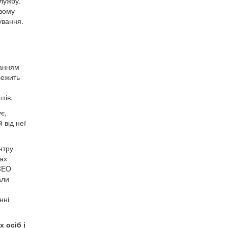
службу.
овому
ування.
данням
лежить
тів.
є,
 від неї
нтру
лах
 CEO
али
нні
 осіб і