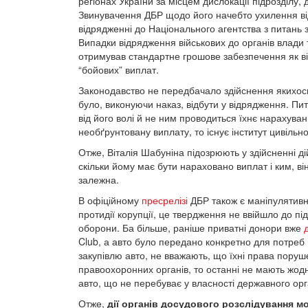
регіонах України за місцем дислокації підрозділу, 
Звинувачення ДБР щодо його начебто ухилення ві
відрядженні до Національного агентства з питань 
Випадки відрядження військових до органів влади 
отримував стандартне грошове забезпечення як в
“бойових” виплат.
Законодавство не передбачало здійснення якихось
було, виконуючи наказ, відбути у відрядження. П
від його волі й не ним проводиться їхнє нарахува
необґрунтовану виплату, то існує інститут цивіль
Отже, Віталія Шабуніна підозрюють у здійсненні ді
скільки йому має бути нараховано виплат і ким, він
залежна.
В офіційному
пресрелізі
ДБР також є маніпулятивн
протидії корупції, це твердження не ввійшло до пі
оборони. Ба більше, раніше приватні донори вже
Club, а авто було передано конкретно для потреб
закупівлю авто, не вважають, що їхні права поруш
правоохоронних органів, то останні не мають жодн
авто, що не перебуває у власності державного орг
Отже,
дії органів досудового розслідування м