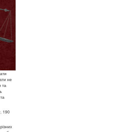
вати
ати не
и та
ь
 та
. 190
різних