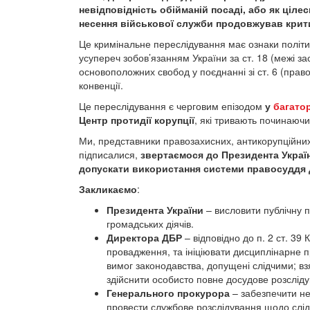
невідповідність обійманій посаді, або як ціле
несення військової служби продовжував крит
Це кримінальне переслідування має ознаки політи
усупереч зобов’язанням України за ст. 18 (межі з
основоположних свобод у поєднанні зі ст. 6 (право
конвенції.
Це переслідування є черговим епізодом
у
багатор
Центр протидії корупції
, які тривають починаючи
Ми, представники правозахисних, антикорупційних
підписалися,
звертаємося до Президента Украї
допускати використання системи правосуддя д
Закликаємо
:
Президента України
– висловити публічну 
громадських діячів.
Директора ДБР
– відповідно до п. 2 ст. 39
провадження, та ініціювати дисциплінарне п
вимог законодавства, допущені слідчими; взя
здійснити особисто повне досудове розслід
Генерального прокурора
– забезпечити н
провести службове розслідування щодо слід