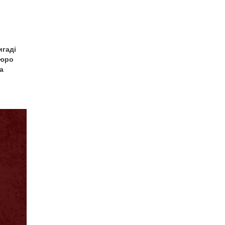
игаді
бюро
а