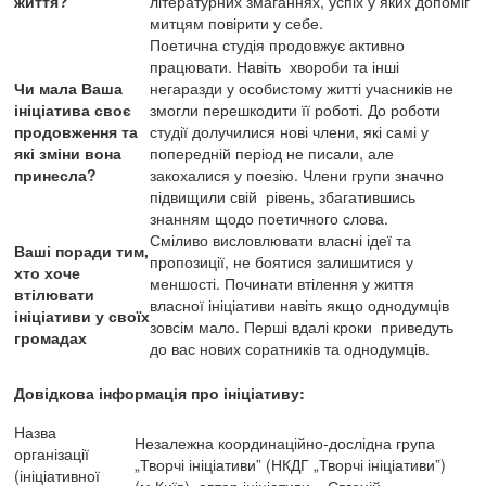
життя?
літературних змаганнях, успіх у яких допоміг
митцям повірити у себе.
Поетична студія продовжує активно
працювати. Навіть хвороби та інші
Чи мала Ваша
негаразди у особистому житті учасників не
ініціатива своє
змогли перешкодити її роботі. До роботи
продовження та
студії долучилися нові члени, які самі у
які зміни вона
попередній період не писали, але
принесла?
закохалися у поезію. Члени групи значно
підвищили свій рівень, збагатившись
знанням щодо поетичного слова.
Сміливо висловлювати власні ідеї та
Ваші поради тим,
пропозиції, не боятися залишитися у
хто хоче
меншості. Починати втілення у життя
втілювати
власної ініціативи навіть якщо однодумців
ініціативи у своїх
зовсім мало. Перші вдалі кроки приведуть
громадах
до вас нових соратників та однодумців.
Довідкова інформація про ініціативу:
Назва
Незалежна координаційно-дослідна група
організації
„Творчі ініціативи” (НКДГ „Творчі ініціативи”)
(ініціативної