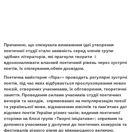
Причиною, що спонукала виникнення ідеї утворення
поетичної студії стало наявність серед членів групи
здібних літераторів, які прагнули творити і
вдосконалювати власний поетичний рівень через зустрічі
поетів, їх спілкування,обмін досвідом.
Поетична майстерня «Ліра»» проводить регулярні зустрічі
поетів, під час яких відбувається прослуховування нових
поезій, створених учасниками, їх обговорення, теоретичні
заняття. Проведення силами учасників студії поетичних
вечорів та заходів, спрямованих на популяризацію поезії
та української мови, відзначенню ювілеїв та пам’ятних дат
відомих поетів України різних часів; ведення поетичної
сторінки на блозі групи «Творчі ініціативи»; сприяння та
допомога учасникам у долучені до поетичних конкурсів та
фестивалів різного рівня до міжнародного включно.