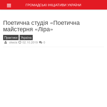
ГРОМАДСЬКІ ІНІЦІАТИВИ УКРАЇНИ
Поетична студія «Поетична
майстерня «Ліра»
Практики
Україна
olesia
02.10.2019
0