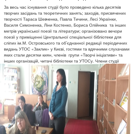
За весь час існування студії було проведено кілька десятків
творчих засідань та теоретичних занять; заходів, присвячених
творчості Тараса Шевченка, Павла Тичини, Лесі Українки,
Василя Симоненка, Ліни Костенко, Бориса Олійника та інших
метрів української поезії та літератури; організовано вечори
поезії у приміщенні Центральної спеціальної бібліотеки для
сліпих ім.М. Островського та об’єднанної редакції періодичних
видань УТОС «Заклик» у Києві, гостями та вдячними слухачами
яких стали десятки киян, членів групи «Творчі ініціативи» та
інших організацій, читачі бібліотеки та УТОСу.
Члени студії