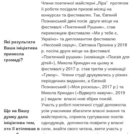
Члени поетичної майстерні „Ліра” протягом
її роботи посідали призові місяці на
конкурсах та фестивалях. Так, Євгеній
Познанський двічі посів друге місце на
фестивалі «Поетичний Рушник», став
переможцем фестивалю «Ми у тебе є,
Україно» та дипломантом фестивалю
Які результати
«Неспокій серця», Світлана Проніна у 2018
Ваша ініціатива
р. посіла друге місце на фестивалі
принесла
«Поетичний рушник» (номінація «Поезія для
громаді?
дітей»), Микола Криндач на цьому ж
фестивалі у 2017 р. став третім у номінації
«Гумор». Члени студії друкувались у різних
періодичних виданнях, а Євгеній
Познанський («Моя роскошь», 2017 р.) та
Микола Криндач («Відверто кажучи», 2019
р.) видали власні нові збірки поезій.
Участь у роботі поетичної студії допомогла
Що на Вашу
усім учасникам збагатити власні знання та
думку дала
майстерність, сприяла гуртуванню поетів-
ініціатива тим,
однодумців, допомогла повірити у власні
хто її втілював в
сили, знайти свого читача, взяти участь у