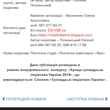
(м.Київ), автор ініціативи – Євгеній
групи), автора
Познанський
ініціативи
Керівник організації – Василенко Олена
Анатоліївна
моб. 067-277-94-21
Контактні дані
Ел.пошта:
ElenV@i.ua
організації
Блог:
https://creatinitiative.blogspot.com/
Автор ініціативи – Познанський Євгеній
моб.066-387-92-25, 098-615-17-96
Назва ініціативи
Поетична студія «Поетична майстерня «Ліра»
Дана публікація розміщена в
рамках
всеукраїнського
конкурсу
«Краща громадська
ініціатива України 2018», що
впроваджується
Спілкою
«Громадські ініціативи України».
ПОПЕРЕДНЯ НОВИНА
НАСТУПНА НОВИНА