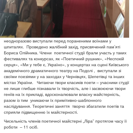
неодноразово виступали перед пораненими воїнами у
шпиталях. Проведено жалібний захід, присвячений пам’яті
Бориса Олійника. Члени поетичної студії брали участь у таких
фестивалях та конкурсах, як «Поетичний рушник», «Неспокій
серця», «Ми у тебе є, Україно», у концертах на сцені Київського
академічного драматичного театру на Подолі , виступали зі
своїми поезіями у на заходах у Чернівцях, Шепетівці та інших
містах України. Читаючи твори класиків поети – учасники студії
не лише глибше пізнавали їх творчість, але і засвоюючи твори
геніїв на їх прикладі, вдосконалювали власну майстерність,
разом із тим уникаючи їх примітивно-шаблонного
наслідування. Теоретичні заняття творчо збагатили поетів та
сприяли підвищенню їх майстерності.
Чисельність членів поетичної майстерні „Ліра” протягом часу її
роботи – 11 осіб.