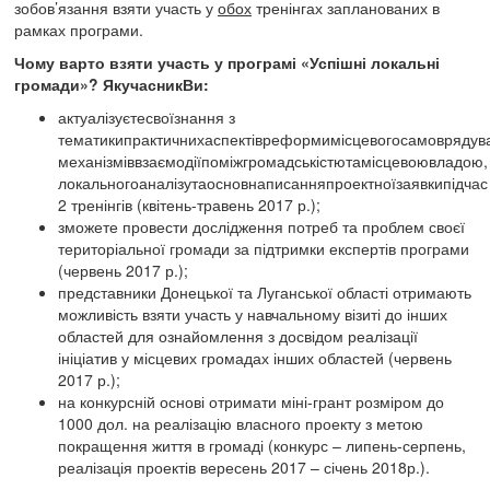
зобов’язання взяти участь у
обох
тренінгах запланованих в
рамках програми.
Чому варто взяти участь у програмі «Успішні локальні
громади»?
ЯкучасникВи:
актуалізуєтесвоїзнання з
тематикипрактичнихаспектівреформимісцевогосамоврядув
механізміввзаємодіїпоміжгромадськістютамісцевоювладою,
локальногоаналізутаосновнаписанняпроектноїзаявкипідчас
2 тренінгів (квітень-травень 2017 р.);
зможете провести дослідження потреб та проблем своєї
територіальної громади за підтримки експертів програми
(червень 2017 р.);
представники Донецької та Луганської області отримають
можливість взяти участь у навчальному візиті до інших
областей для ознайомлення з досвідом реалізації
ініціатив у місцевих громадах інших областей (червень
2017 р.);
на конкурсній основі отримати міні-грант розміром до
1000 дол. на реалізацію власного проекту з метою
покращення життя в громаді (конкурс – липень-серпень,
реалізація проектів вересень 2017 – січень 2018р.).