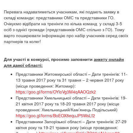
Перевага надаватиметься учасникам, які подають заявку в
складі команди: представники ОМС та представники ГО.
Очікуємо відібрати на тренінги по кілька команд у складі 3-5
осіб з однієї громади (представників ОМС спільно з ГО). Тому
варто поширювати інформацію про набір учасників серед своїх
партнерів та колег!
Для участі в конкурсі, просимо заповнити
анкету онлайн
для даної області:
Представники Житомирської області – Дати тренінгів: 11-
13 травня 2017 року та 31 травня – 2 червня 2017 року
(місце проведення: Житомир):
https://goo.gl/forms/OYloVg3M4qAAOQzk2
Представники Хмельницької області – Дати тренінгів: 19-
21 квітня 2017 року та 18-20 травня 2017 року (місце
проведення: Хмельницький/Кам’янець Подільський)
https://goo.gl/forms/BoEOX8equJP5WsLf2
Представники Запорізької області – Дати тренінгів: 27-29
квітня року та 19-21 травня року (місце проведення: