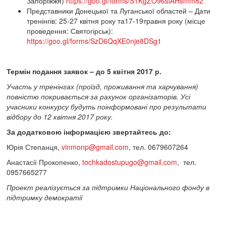
Запоріжжя)
https://goo.gl/forms/S1KgZO96siAHsmm82
Представники Донецької та Луганської областей – Дати
тренінгів: 25-27 квітня року та17-19травня року (місце
проведення: Святогірськ):
https://goo.gl/forms/SzD6QqXE0nje8DSg1
Термін подання заявок – до 5 квітня 2017 р.
Участь у тренінгах (проїзд, проживання та харчування)
повністю покривається за рахунок організаторів. Усі
учасники конкурсу будуть поінформовані про результати
відбору до 12 квітня 2017 року.
За додатковою інформацією звертайтесь до:
Юрія Степанця,
vinmonp@gmail.com
, тел. 0679607264
Анастасії Прокопенко,
tochkadostupugo@gmail.com
, тел.
0957665277
Проект реалізується за підтримки Національного фонду в
підтримку демократії