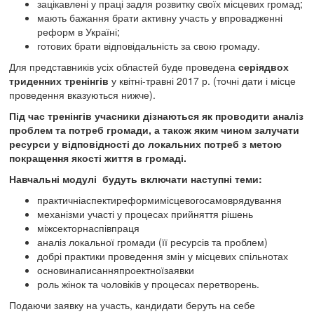
зацікавлені у праці задля розвитку своїх місцевих громад;
мають бажання брати активну участь у впровадженні
реформ в Україні;
готових брати відповідальність за свою громаду.
Для представників усіх областей буде проведена
серіядвох
триденних тренінгів
у квітні-травні 2017 р. (точні дати і місце
проведення вказуються нижче).
Під час тренінгів учасники дізнаються як проводити аналіз
проблем та потреб громади, а також яким чином залучати
ресурси у відповідності до локальних потреб з метою
покращення якості життя в громаді.
Навчальні модулі будуть включати наступні теми:
практичніаспектиреформимісцевогосамоврядування
механізми участі у процесах прийняття рішень
міжсекторнаспівпраця
аналіз локальної громади (її ресурсів та проблем)
добрі практики проведення змін у місцевих спільнотах
основинаписанняпроектноїзаявки
роль жінок та чоловіків у процесах перетворень.
Подаючи заявку на участь, кандидати беруть на себе