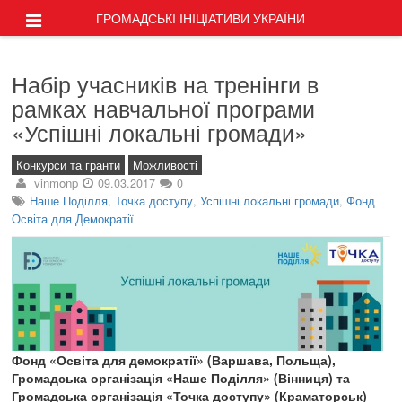
ГРОМАДСЬКІ ІНІЦІАТИВИ УКРАЇНИ
Набір учасників на тренінги в
рамках навчальної програми
«Успішні локальні громади»
Конкурси та гранти
Можливості
vinmonp
09.03.2017
0
Наше Поділля
,
Точка доступу
,
Успішні локальні громади
,
Фонд
Освіта для Демократії
Фонд «Освіта для демократії» (Варшава, Польща),
Громадська організація «Наше Поділля» (Вінниця) та
Громадська організація «Точка доступу» (Краматорськ)