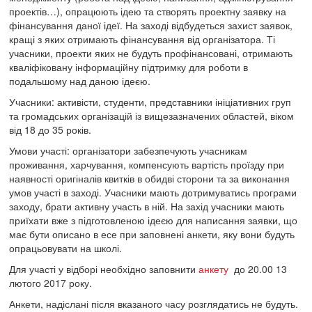
проектів…), опрацюють ідею та створять проектну заявку на
фінансування даної ідеї. На заході відбудеться захист заявок,
кращі з яких отримають фінансування від організатора. Ті
учасники, проекти яких не будуть профінансовані, отримають
кваліфіковану інформаційну підтримку для роботи в
подальшому над даною ідеєю.
Учасники: активісти, студенти, представники ініціативних груп
та громадських організацій із вищезазначених областей, віком
від 18 до 35 років.
Умови участі: організатори забезпечують учасникам
проживання, харчування, компенсують вартість проїзду при
наявності оригіналів квитків в обидві сторони та за виконання
умов участі в заході. Учасники мають дотримуватись програми
заходу, брати активну участь в ній. На захід учасники мають
приїхати вже з підготовленою ідеєю для написання заявки, що
має бути описано в есе при заповнені анкети, яку вони будуть
опрацьовувати на школі.
Для участі у відборі необхідно заповнити
анкету
до 20.00 13
лютого 2017 року.
Анкети, надіслані після вказаного часу розглядатись не будуть.