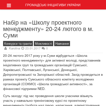
ГРОМАДСЬКІ ІНІЦІАТИВИ УКРАЇНИ
Набір на «Школу проектного
менеджменту» 20-24 лютого в м.
Суми
Конкурси та гранти
Можливості
Навчання
Karolina
23.01.2017
0
20-24 лютого 2017 року у м.Суми відбудеться «Школа
проектного менеджменту» для активної молоді, представників
ініціативних груп та громадських організацій Сумської,
Харківської, Полтавської, Луганської, Донецької,
Дніпропетровської та Запорізької областей. Захід проводиться в
рамках проекту Сумського обласного комітету молодіжних
організацій (СОКМО) «Школа громадської активності», за
фінансової підтримки NED.
Суть заходу: під час проведення школи учасники візьмуть
участь у навчально-тренінговому курсі по проектному
менеджменту (робота над ідеєю, написання, адміністрування