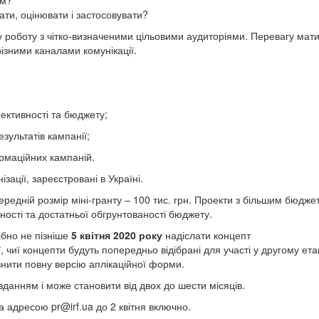
ям?
ати, оцінювати і застосовувати?
у роботу з чітко-визначеними цільовими аудиторіями. Перевагу мат
різними каналами комунікації.
ективності та бюджету;
ультатів кампанії;
маційних кампаній.
зації, зареєстровані в Україні.
ередній розмір міні-гранту – 100 тис. грн. Проекти з більшим бюдже
ьності та достатньої обгрунтованості бюджету.
ібно не пізніше
5 квітня 2020 року
надіслати концепт
, чиї концепти будуть попередньо відібрані для участі у другому етап
внити повну версію аплікаційної форми.
авданням і може становити від двох до шести місяців.
за адресою
pr@irf.ua
до 2 квітня включно.