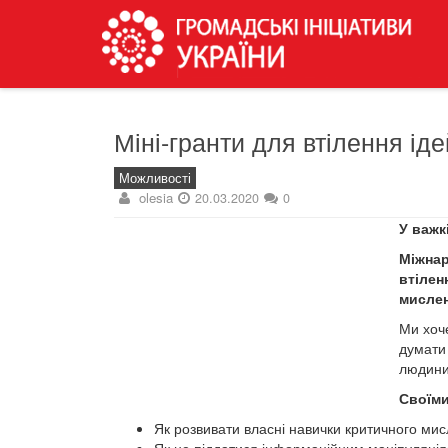
Міні-гранти для втілення ід
Можливості
olesia
20.03.2020
0
У важк
Міжнар
втілен
мислен
Ми хоче
думати 
людини 
Своїми
Як розвивати власні навички критичного ми