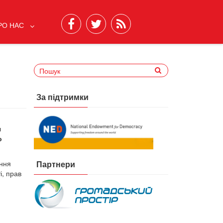
РО НАС
За підтримки
я
о
ення
Партнери
і, прав