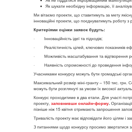
Як не піддатися інформаційним маніпуляці
Як шукати необхідну інформацію, її аналізув
Ми вітаємо проекти, що ставитимуть за мету якісн
інноваційні проекти, що поєднуватимуть роботу з 
Критеріями оцінки заявок будуть:
· Інноваційність ідеї та підходів;
· Реалістичність цілей, ключових показників еф
· Можливість масштабування та відтворення рез
· Наявність спроможності до проведення інфор
Учасниками конкурсу можуть бути громадські органі
Максимальний розмір міні-гранту – 150 тис. грн. С
можуть бути розглянуті за умови їх високої актуал
Конкурс проходитиме в два етапи. Для участі потр
проекту,
заповнивши онлайн-форму
.
Організації
пізніше ніж 15 квітня отримають запрошення запо
Тривалість проекту має відповідати його цілям і з
З питаннями щодо конкурсу просимо звертатися 