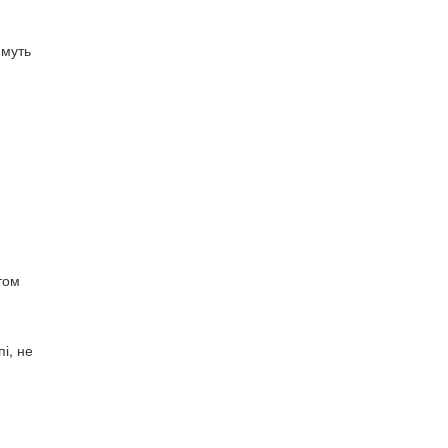
имуть
том
і, не