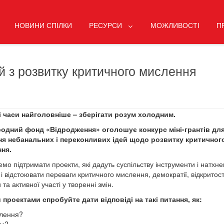
НОВИНИ СПІЛКИ
РЕСУРСИ
МОЖЛИВОСТІ
П
ей з розвитку критичного мислення
і часи найголовніше – зберігати розум холодним.
одний фонд «Відродження» оголошує конкурс міні-грантів дл
ня небанальних і переконливих ідей щодо розвитку критичног
ня.
мо підтримати проекти, які дадуть суспільству інструменти і натхн
і відстоювати переваги критичного мислення, демократії, відкритост
та активної участі у творенні змін.
 проектами спробуйте дати відповіді на такі питання, як:
слення?