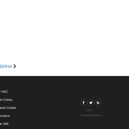
ОВИНА
 НАС
о Спілку
ени Спілки
МИ У
СОЦМЕРЕЖАХ
нтакти
я ЗМІ