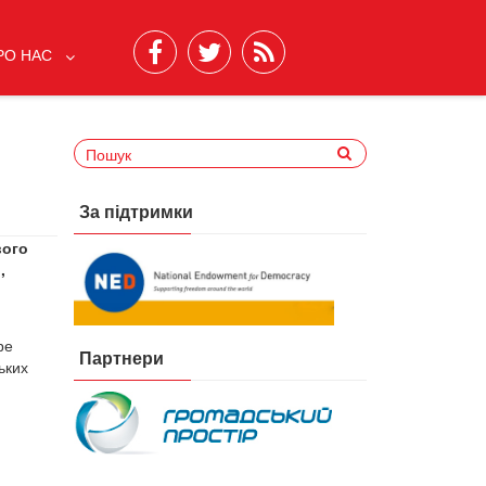
РО НАС
За підтримки
вого
,
ре
Партнери
ьких