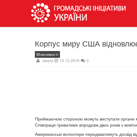
Корпус миру США відновлює
Можливості
olesia
13.12.2019
0
Приймаючою стороною можуть виступати органи міс
Співпраця триватиме впродовж двох років з жовтн
Американські волонтери передаватимуть досвід ві