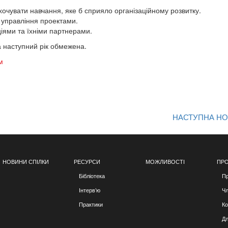
хочувати навчання, яке б сприяло організаційному розвитку.
 управління проектами.
ціями та їхніми партнерами.
на наступний рік обмежена.
м
НАСТУПНА Н
НОВИНИ СПІЛКИ
РЕСУРСИ
МОЖЛИВОСТІ
ПРО
Бібліотека
Пр
Інтерв’ю
Чл
Практики
Ко
Дл