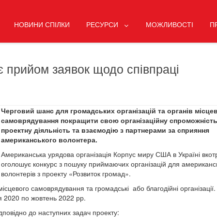
НОВИНИ СПІЛКИ
РЕСУРСИ
МОЖЛИВОСТІ
П
 прийом заявок щодо співпраці
Черговий шанс для громадських організацій та органів місце
самоврядування покращити свою організаційну спроможність
проектну діяльність та взаємодію з партнерами за сприяння
американського волонтера.
Американська урядова організація Корпус миру США в Україні вкот
оголошує конкурс з пошуку приймаючих організацій для американс
волонтерів з проекту «Розвиток громад».
цевого самоврядування та громадські або благодійні організації.
я 2020 по жовтень 2022 рр.
дповідно до наступних задач проекту: