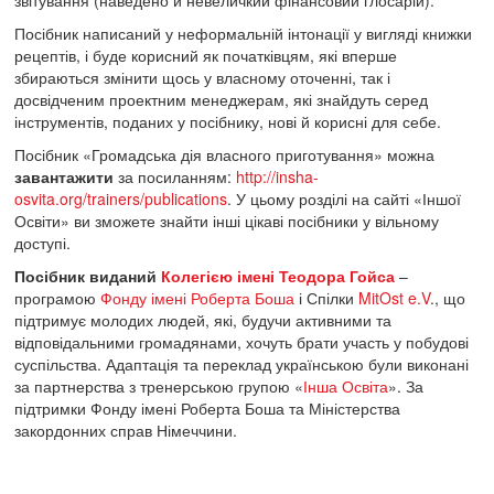
звітування (наведено й невеличкий фінансовий глосарій).
Посібник написаний у неформальній інтонації у вигляді книжки
рецептів, і буде корисний як початківцям, які вперше
збираються змінити щось у власному оточенні, так і
досвідченим проектним менеджерам, які знайдуть серед
інструментів, поданих у посібнику, нові й корисні для себе.
Посібник «Громадська дія власного приготування» можна
завантажити
за посиланням:
http://insha-
osvita.org/trainers/publications
. У цьому розділі на сайті «Іншої
Освіти» ви зможете знайти інші цікаві посібники у вільному
доступі.
Посібник виданий
Колегією імені Теодора Гойса
–
програмою
Фонду імені Роберта Боша
і Спілки
MitOst e.V
., що
підтримує молодих людей, які, будучи активними та
відповідальними громадянами, хочуть брати участь у побудові
суспільства. Адаптація та переклад українською були виконані
за партнерства з тренерською групою «
Інша Освіта
». За
підтримки Фонду імені Роберта Боша та Міністерства
закордонних справ Німеччини.