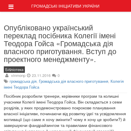
ГРОМАДСЬКІ ІНІЦІАТИВИ УКРАЇНИ
Опубліковано український
переклад посібника Колегії імені
Теодора Гойса «Громадська дія
власного приготування. Вступ до
проектного менеджменту».
Бібліотека
vinmonp
23.11.2016
0
громадська дія
,
Громадська дія власного приготування
,
Колегія
імені Теодора Гойса
Посібник розробили тренери, керівники програм та колишні
учасники Колегії імені Теодора Гойса. Він складається з семи
розділів, у яких продемонстровано покрокове планування
власної ініціативи, починаючи від розвитку ідеї та усвідомлення
мотивації (що саме я хочу змінити? чому я хочу це зробити?) й
завершуючи фандрайзингом та правилами фінансового