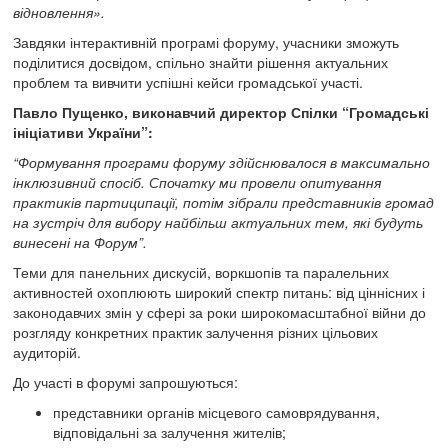
відновлення».
Завдяки інтерактивній програмі форуму, учасники зможуть
поділитися досвідом, спільно знайти рішення актуальних
проблем та вивчити успішні кейси громадської участі.
Павло Пущенко, виконавчий директор Спілки “Громадські
ініціативи України”:
“Формування програми форуму здійснювалося в максимально
інклюзивний спосіб. Спочатку ми провели опитування
практиків партиципації, потім зібрали представників громад
на зустріч для вибору найбільш актуальних тем, які будуть
винесені на Форум”.
Теми для панельних дискусій, воркшопів та паралельних
активностей охоплюють широкий спектр питань: від ціннісних і
законодавчих змін у сфері за роки широкомасштабної війни до
розгляду конкретних практик залучення різних цільових
аудиторій.
До участі в форумі запрошуються:
представники органів місцевого самоврядування,
відповідальні за залучення жителів;