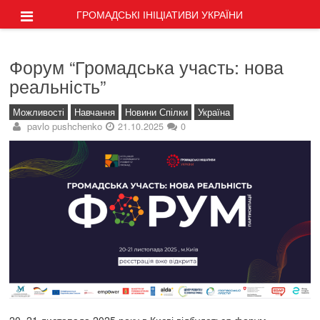
ГРОМАДСЬКІ ІНІЦІАТИВИ УКРАЇНИ
Форум “Громадська участь: нова
реальність”
Можливості
Навчання
Новини Спілки
Україна
pavlo pushchenko
21.10.2025
0
20–21 листопада 2025 року в Києві відбудеться форум