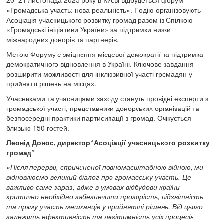
«Громадська участь: нова реальність». Подію організовують
Асоціація учасницького розвитку громад разом із Спілкою
«Громадські ініціативи України» за підтримки низки
міжнародних донорів та партнерів.
Метою Форуму є зміцнення місцевої демократії та підтримка
демократичного відновлення в Україні. Ключове завдання —
розширити можливості для інклюзивної участі громадян у
прийнятті рішень на місцях.
Учасниками та учасницями заходу стануть провідні експерти з
громадської участі, представники донорських організацій та
безпосередні практики партисипації з громад. Очікується
близько 150 гостей.
Леонід Донос, директор“Асоціації учасницького розвитку
громад”
«Після перерви, спричиненої повномасштабною війною, ми
відновлюємо великий діалог про громадську участь. Це
важливо саме зараз, адже в умовах відбудови країни
критично необхідно забезпечити прозорість, підзвітність
та пряму участь мешканців у прийнятті рішень. Від цього
залежить ефективність та легітимність усіх процесів