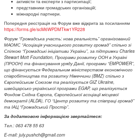
активісти та експерти з партисипації;
представники громадських організацій;
міжнародні партнери.
Попередня реєстрація на Форум вже відкрита за посиланням
https://forms.gle/scM6WPDMTkw1YR228
Форум “Громадська участь: нова реальність” організований
МАОМС “Асоціація учасницького розвитку громад” спільно зі
Спілкою “Громадські ініціативи України”, за підтримки Charles
Stewart Mott Foundation, Програми розвитку ООН в Україні
(ПРООН) та фінансування уряду Данії, програми “EMPOWER”,
що фінансується Федеральним міністерством економічного
співробітництва та розвитку Німеччини (BMZ) спільно з
Європейським Союзом та реалізується GIZ Ukraine,
швейцарсько-української програми EGAP, що реалізується
Фондом Східна Європа, Європейської асоціації місцевої
демократії (ALDA), ГО “Центр розвитку та співпраці громад”
та ІАЦ “Громадський Простір”.
За додатковою інформацією звертайтеся:
Тел.: 063 478 55 63
E-mail:
july.pushch@gmail.com